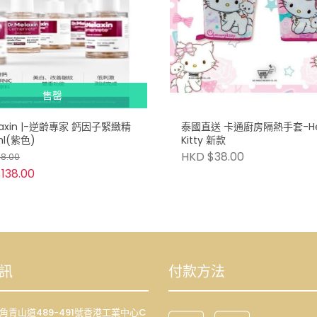
售罄
elaxin |-逆齢專家 鈣因子緊緻精
泰國直送 卡通廚房隔熱手套-Hel
ml(紫色)
Kitty 新款
HKD $38.00
48.00
138.00
訊
付款方法
荔枝角青山道489-491號香港工業中心C