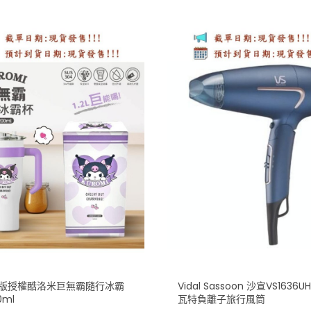
版授權酷洛米巨無霸隨行冰霸
Vidal Sassoon 沙宣VS1636UH
0ml
瓦特負離子旅行風筒