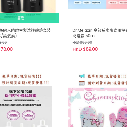
售罄
絲納米防脫生髮洗護體驗套裝
Dr.Melaxin 高效補水陶瓷肌
水/護髮素)
防曬霜 50ml
8.00
HKD $99.00
78.00
HKD $89.00