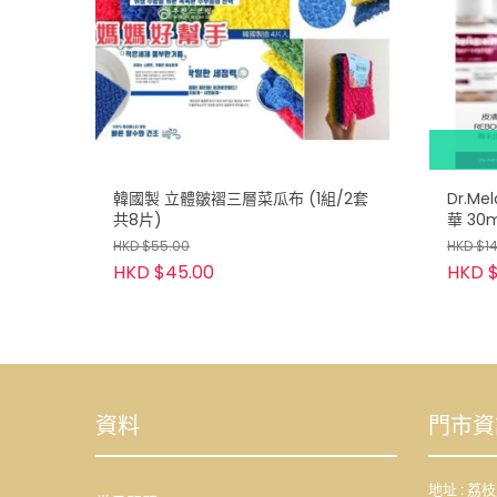
韓國製 立體皺褶三層菜瓜布 (1組/2套
Dr.M
共8片)
華 30
HKD $55.00
HKD $1
HKD $45.00
HKD $
資料
門市資
地址 : 