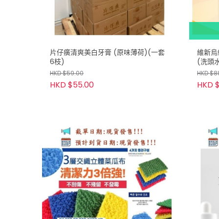
片仔癀清爽美白牙膏 (原味薄荷)(一套
維新烏
6枝)
(洗頭
HKD $59.00
HKD $8
HKD $55.00
HKD $