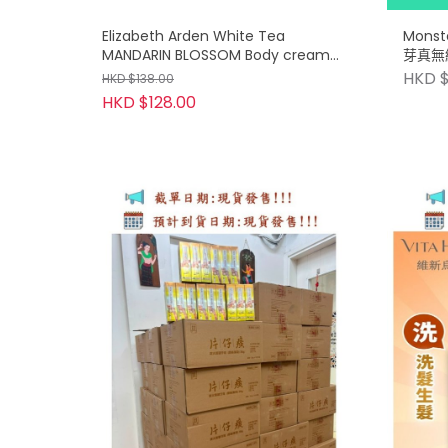
Elizabeth Arden White Tea
Monst
MANDARIN BLOSSOM Body cream
芽真無
白茶橙花身體乳霜 400ml
HKD $
HKD $138.00
HKD $128.00