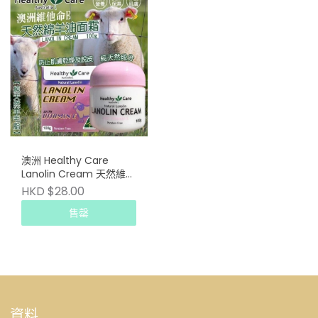
澳洲 Healthy Care
Lanolin Cream 天然維他
命E綿羊油面霜 100g
HKD $28.00
售罄
資料