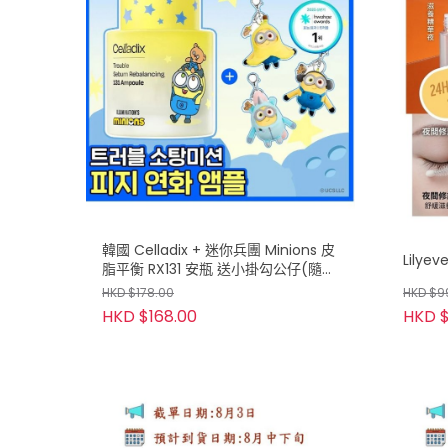
韓國 Celladix + 迷你兵團 Minions 皮
Lily
脂平衡 RX131 安瓶 送小掛勾公仔(隨
機)
HKD $178.00
HKD $9
HKD $168.00
HKD $