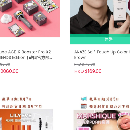
售罄
ube AGE-R Booster Pro X2
ANAZE Self Touch Up Color K
IENDS Edition | 韓國官方限量
Brown
儀
180.00
HKD $179.00
$2080.00
HKD $169.00