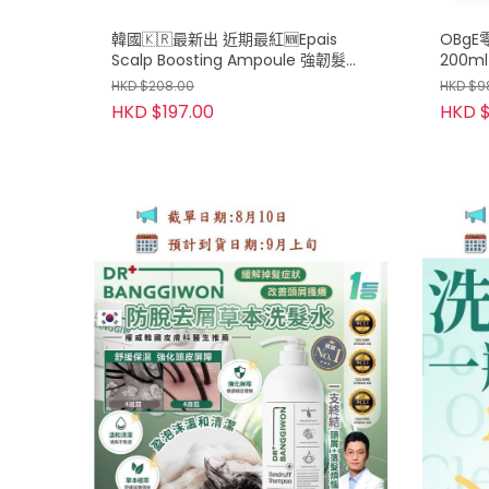
韓國🇰🇷最新出 近期最紅🆕Epais
OBg
Scalp Boosting Ampoule 強韌髮根
200ml
頭皮精華 150ml 大容量
HKD $208.00
HKD $9
HKD $197.00
HKD $