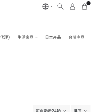
0
港代理)
生活家品
日本產品
台灣產品
每頁顯示24項
排序