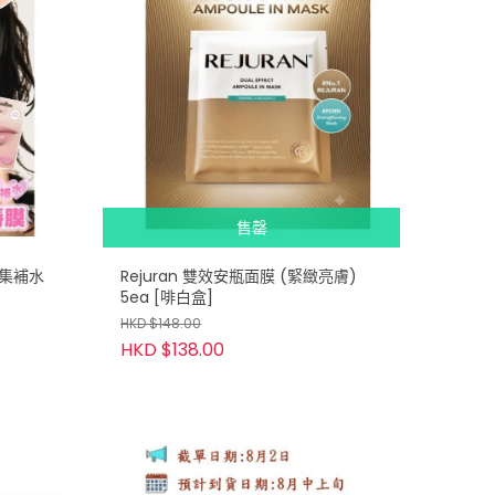
售罄
級密集補水
Rejuran 雙效安瓶面膜 (緊緻亮膚)
5ea [啡白盒]
HKD $148.00
HKD $138.00