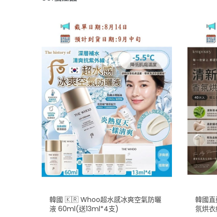
韓國 🇰🇷 Whoo超水感冰爽空氣防曬
韓國直送
液 60ml(送13ml*4支)
氛烘衣紙