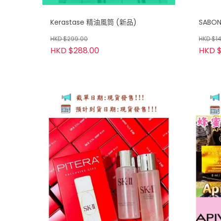
Kerastase 精油風筒 (新品)
SABO
HKD $299.00
HKD $1
HKD $288.00
HKD $