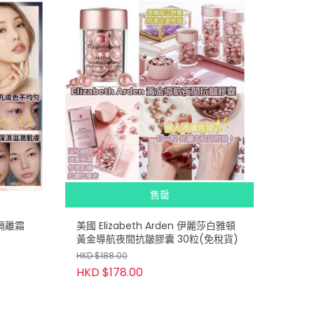
售罄
管隔離霜
美國 Elizabeth Arden 伊麗莎白雅頓
黃金導航夜間抗皺膠囊 30粒(免稅貨)
HKD $188.00
HKD $178.00