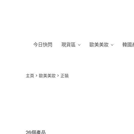
今日快閃
現貨區
歐美美妝
韓國
主頁
歐美美妝
正裝
26個產品