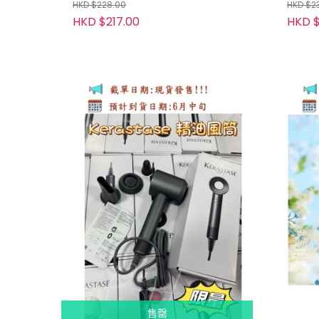
HKD $228.00
HKD $2
HKD $217.00
HKD $
售罄