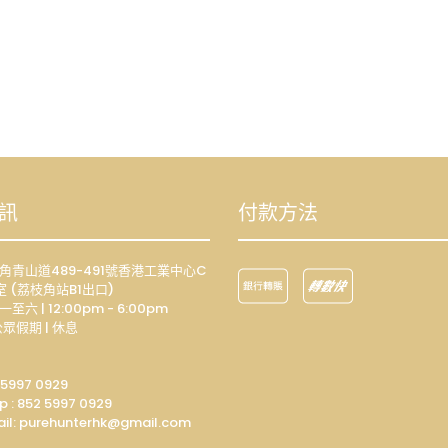
訊
付款方法
荔枝角青山道489-491號香港工業中心C
室 (荔枝角站B1出口)
一至六 | 12:00pm - 6:00pm
眾假期 | 休息
 5997 0929
p :
852 5997 0929
il: p
urehunterhk@gmail.com