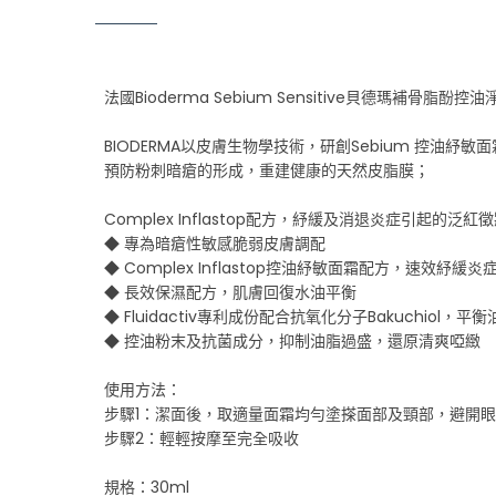
法國Bioderma Sebium Sensitive貝德瑪補骨脂酚控
BIODERMA以皮膚生物學技術，研創Sebium 控油紓敏
預防粉刺暗瘡的形成，重建健康的天然皮脂膜；
Complex Inflastop配方，紓緩及消退炎症引起的泛紅徵
◆ 專為暗瘡性敏感脆弱皮膚調配
◆ Complex Inflastop控油紓敏面霜配方，速效紓緩
◆ 長效保濕配方，肌膚回復水油平衡
◆ Fluidactiv專利成份配合抗氧化分子Bakuchio
◆ 控油粉末及抗菌成分，抑制油脂過盛，還原清爽啞緻
使用方法：
步驟1：潔面後，取適量面霜均勻塗搽面部及頸部，避開眼
步驟2：輕輕按摩至完全吸收
規格：30ml