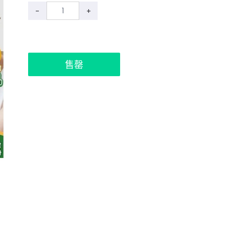
-
+
售罄