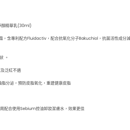
油淨顏精華乳(30ml)
面霜，含專利配方Fluidactiv，配合抗氧化分子Bakuchiol，抗菌
狀 。
炎症及泛紅不適
l，平衡油脂分泌，預防皮脂氧化，重建健康皮脂
周配合使用Sebium控油卸妝潔膚水，效果更佳