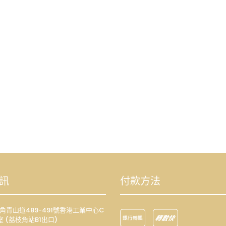
訊
付款方法
荔枝角青山道489-491號香港工業中心C
室 (荔枝角站B1出口)