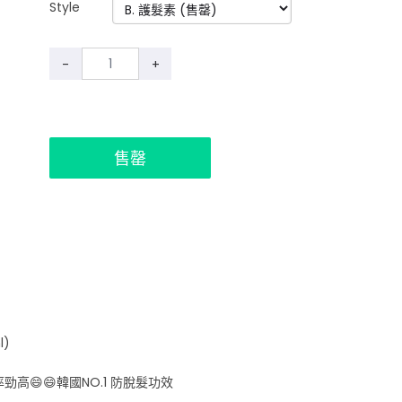
Style
-
+
售罄
l)
勁高😄😄韓國NO.1 防脫髮功效