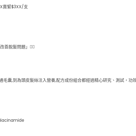
 萬X賣緊$3XX/支
善脫髮問題」👍🏻
薦, 從疏通毛囊,到為頭皮髮絲注入營養,配方成份組合都經過精心研究、測試，功
iacinamide