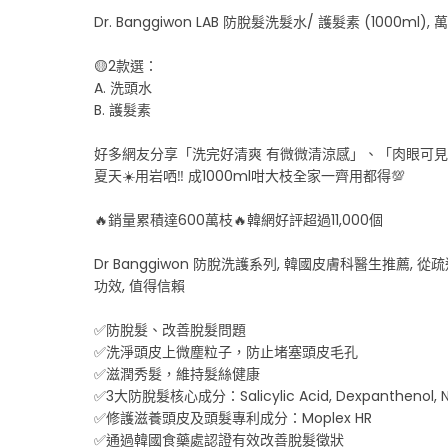
Dr. Banggiwon LAB 防脫髮洗髮水/ 護髮素 (1000ml),
🟡2款選：
A. 洗頭水
B. 護髮素
好多網友分享「洗完好清爽 有微微清涼感」、「肉眼可見改
夏天☀️用岩哂‼️ 成1000ml咁大枝全家一齊用都得💯
🔥銷量累積達600萬枝🔥韓網好評超過11,000個
Dr Banggiwon 防脫洗護系列, 韓國皮膚科醫生推
功效, 值得信賴
✅防脫髮、改善脫髮問題
✅洗淨頭皮上微塵粒子，防止堵塞頭皮毛孔
✅滋潤秀髮，維持髮絲健康
✅3大防脫髮核心成分：Salicylic Acid, Dexpanthenol, N
✅修護滋養頭皮及頭髮專利成分：Moplex HR
✅通過韓國食藥處認證有效改善脫髮徵狀