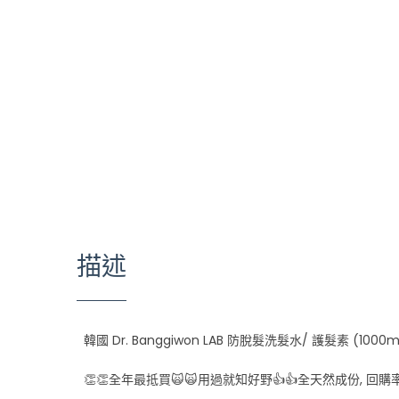
描述
韓國 Dr. Banggiwon LAB 防脫髮洗髮水/ 護髮素 (1000m
👏👏全年最抵買🙀🙀用過就知好野👍👍全天然成份, 回購率