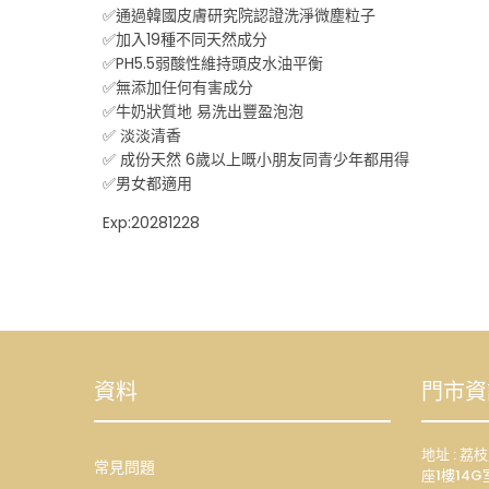
✅通過韓國皮膚研究院認證洗淨微塵粒子
✅加入19種不同天然成分
✅PH5.5弱酸性維持頭皮水油平衡
✅無添加任何有害成分
✅牛奶狀質地 易洗出豐盈泡泡
✅ 淡淡清香
✅ 成份天然 6歲以上嘅小朋友同青少年都用得
✅男女都適用
Exp:20281228
資料
門市資
地址 : 
常見問題
座1樓14G