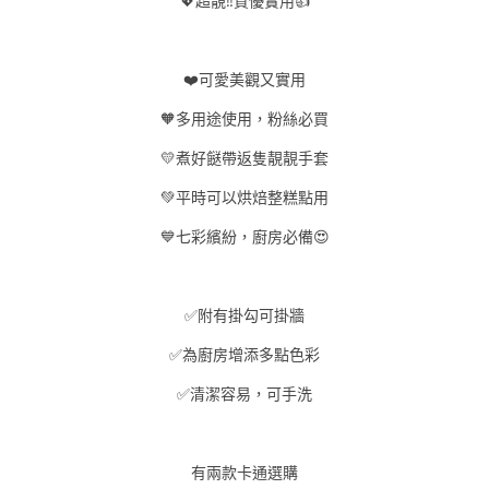
💖
超靚
‼️
質優實用
👍
❤️
可愛美觀又實用
🧡
多用途使用，粉絲必買
💛
煮好餸帶返隻靚靚手套
💚
平時可以烘焙整糕點用
💙
七彩繽紛，廚房必備
😍
✅
附有掛勾可掛牆
✅
為廚房增添多點色彩
✅
清潔容易，可手洗
有兩款卡通選購