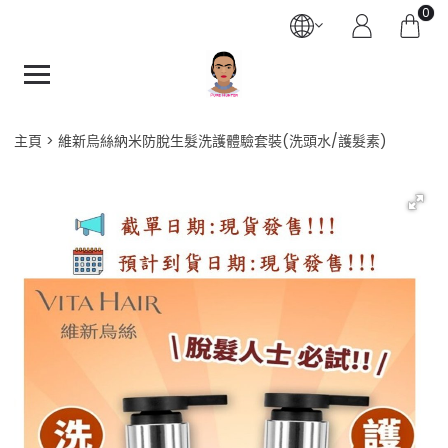
0
主頁
維新烏絲納米防脫生髮洗護體驗套裝(洗頭水/護髮素)