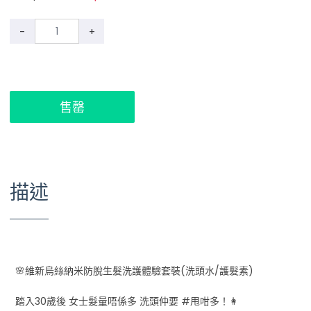
-
+
售罄
描述
🌸維新烏絲納米防脫生髮洗護體驗套裝(洗頭水/護髮素)
踏入30歲後 女士髮量唔係多 洗頭仲要 #甩咁多！👩