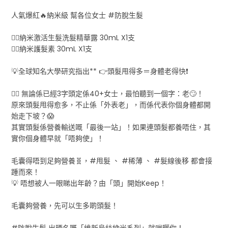
人氣爆紅🔥納米級 幫各位女士 #防脫生髮
👉🏻納米激活生髮洗髮精華露 30mL X1支
👉🏻納米護髮素 30mL X1支
💡全球知名大學研究指出** 👉頭髮甩得多＝身體老得快❗
🙅‍♀️ 無論係已經3字頭定係40+女士，最怕聽到一個字：老🙄！
原來頭髮甩得愈多，不止係「外表老」，而係代表你個身體都開
始走下坡？😱
其實頭髮係營養輸送嘅「最後一站」！如果連頭髮都養唔住，其
實你個身體早就「唔夠使」！
毛囊得唔到足夠營養🧬，#甩髮 、 #稀薄 、 #髮線後移 都會接
踵而來！
💡 唔想被人一眼睇出年齡？由「頭」開始Keep！
毛囊夠營養，先可以生多啲頭髮！
#防脫生髮 出晒名嘅「維新烏絲納米系列」就啱曬你！