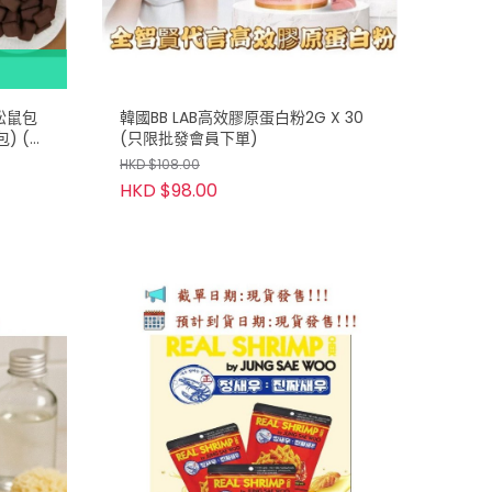
 松鼠包
韓國BB LAB高效膠原蛋白粉2G X 30
) (只
(只限批發會員下單)
HKD $108.00
HKD $98.00