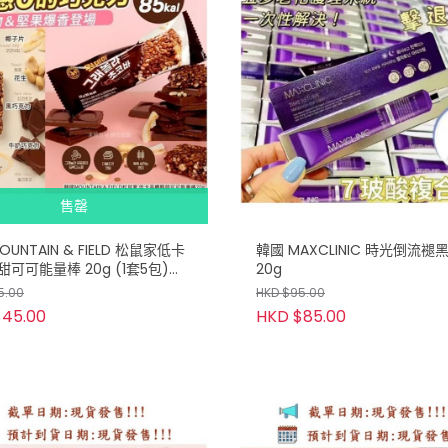
售罄
OUNTAIN & FIELD 松鼠家低卡
韓國 MAXCLINIC 時光倒流
可可能量棒 20g (1套5包)
20g
批發會員下單)
5.00
HKD $95.00
$45.00
HKD $85.00