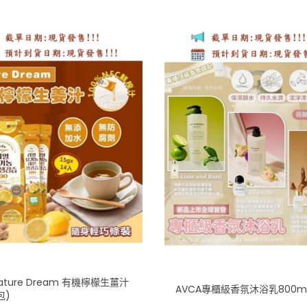
ature Dream 有機檸檬生薑汁
AVCA專櫃級香氛沐浴乳800m
包)