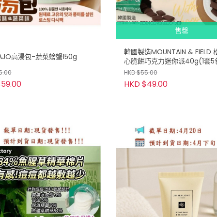
售罄
韓國製造MOUNTAIN & FIELD
AJO高湯包-蔬菜螃蟹150g
心脆餅巧克力迷你派40g(1套5包
限批發會員下單)
5.00
HKD $55.00
59.00
HKD $49.00