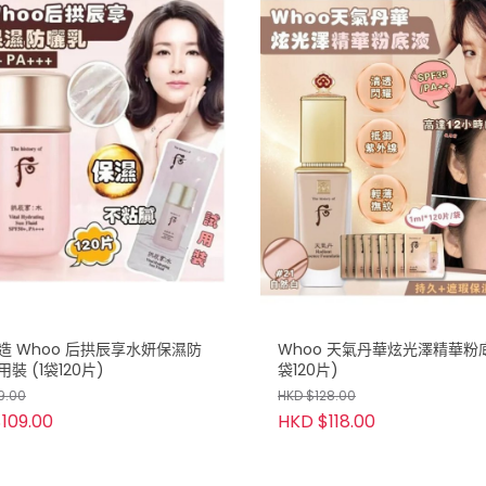
造 Whoo 后拱辰享水妍保濕防
Whoo 天氣丹華炫光澤精華粉底
裝 (1袋120片)
袋120片)
9.00
HKD $128.00
109.00
HKD $118.00