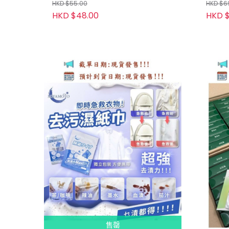
HKD $55.00
HKD $6
HKD $48.00
HKD $
售罄