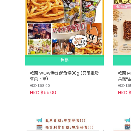
售罄
韓國 WOW香炸魷魚條80g (只限批發
韓國 M
會員下單)
高纖輕甜
(只限
HKD $58.00
HKD $5
HKD $55.00
HKD 