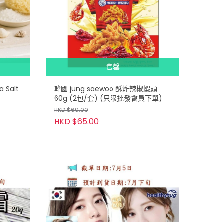
售罄
 Salt
韓國 jung saewoo 酥炸辣椒蝦頭
60g (2包/套) (只限批發會員下單)
HKD $69.00
HKD $65.00