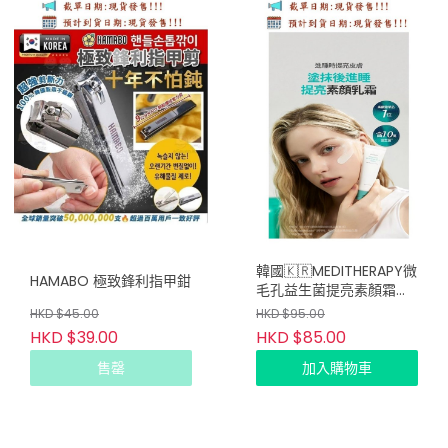
韓國🇰🇷MEDITHERAPY微
HAMABO 極致鋒利指甲鉗
毛孔益生菌提亮素顏霜淡
斑面霜50ml
HKD $45.00
HKD $95.00
HKD $39.00
HKD $85.00
售罄
加入購物車