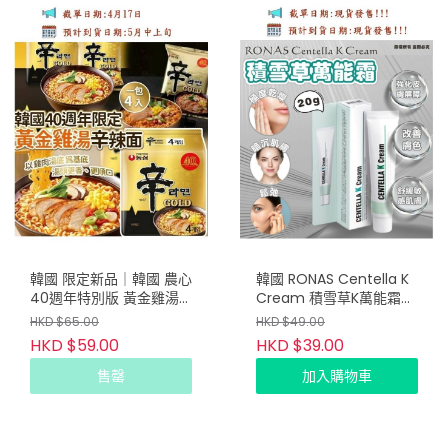
韓國 限定新品｜韓國 農心
韓國 RONAS Centella K
40週年特別版 黃金雞湯
Cream 積雪草K萬能霜
辛辣麵 (1袋4包)
20g
HKD $65.00
HKD $49.00
HKD $59.00
HKD $39.00
售罄
加入購物車