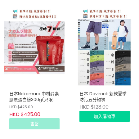
日本Nakamura 中村酵素
日本 Devirock 新款夏季
膠原蛋白粉300g(只限批
防污五分短褲
發會員下單) Copy
HKD $128.00
HKD $425.00
HKD $425.00
加入購物車
售罄