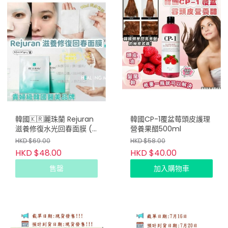
韓國🇰🇷麗珠蘭 Rejuran
韓國CP-1覆盆莓頭皮護理
滋養修復水光回春面膜 (5
營養果醋500ml
片裝)
HKD $69.00
HKD $58.00
HKD $48.00
HKD $40.00
售罄
加入購物車