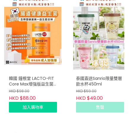
韓國 鐘根堂 LACTO-FIT
泰國直送Sanrio限量雙層
Core Max增強版益生箘
飲水杯450ml
60條 (橙色) (只限批發會
HKD $98.00
HKD $59.00
員下單)
HKD $88.00
HKD $49.00
加入購物車
售罄