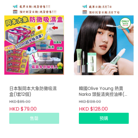
日本製岡本大象防黴吸濕
韓國Olive Young 熱賣
盒(1套12個)
Narka 頭髮清爽控油棒(頭
髮棒+送清新頭皮噴霧)
HKD $85.00
HKD $138.00
HKD $79.00
HKD $128.00
售罄
預購