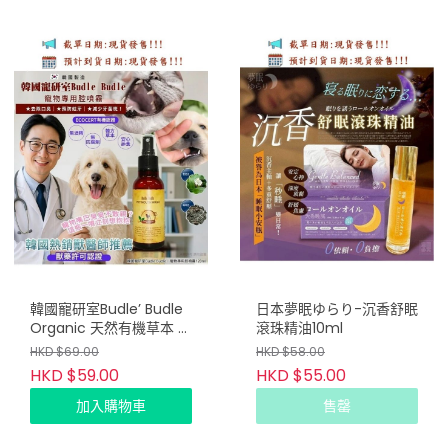
韓國寵研室Budle’ Budle
日本夢眠ゆらり-沉香舒眠
Organic 天然有機草本 –
滾珠精油10ml
日常口腔護理噴霧 120ML
HKD $69.00
HKD $58.00
HKD $59.00
HKD $55.00
加入購物車
售罄