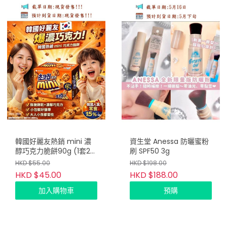
韓國好麗友熱銷 mini 濃
資生堂 Anessa 防曬蜜粉
醇巧克力脆餅90g (1套2
刷 SPF50 3g
盒)
HKD $55.00
HKD $198.00
HKD $45.00
HKD $188.00
加入購物車
預購