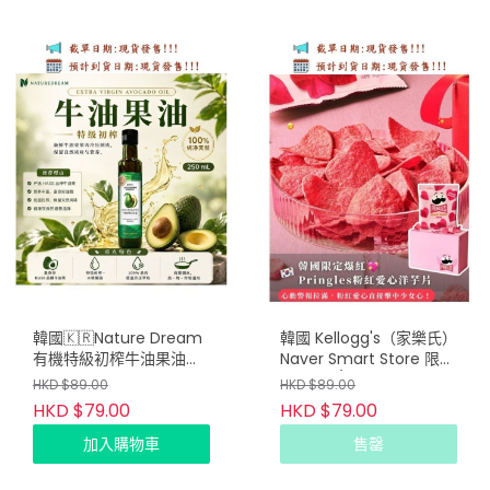
韓國🇰🇷Nature Dream
韓國 Kellogg's（家樂氏）
有機特級初榨牛油果油
Naver Smart Store 限量
250ml (只限批發會員下
開賣6包/套
HKD $89.00
HKD $89.00
單)
HKD $79.00
HKD $79.00
加入購物車
售罄