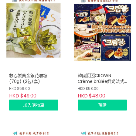
救心製藥金銀花喉糖
韓國🇰🇷CROWN
(70g) (2包/套)
Crème brûlée鮮奶法式
焦糖烤布蕾夾心巧克力派
HKD $59.00
HKD $58.00
(一盒10入) (只限批發會
HKD $49.00
HKD $48.00
員下單)
加入購物車
預購