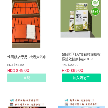
韓國🇰🇷LATIB初榨橄欖檸
韓國飯店專用-松月大浴巾
檬雙效健康特飲OLIVE
LEMON SHOT 6支
HKD $58.00
HKD $99.00
HKD $48.00
HKD $89.00
售罄
加入購物車