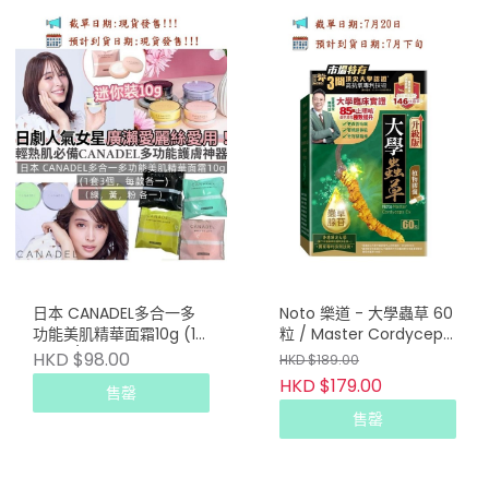
日本 CANADEL多合一多
Noto 樂道 - 大學蟲草 60
功能美肌精華面霜10g (1
粒 / Master Cordyceps
套3個/每款各一)
60 capsules(升級版)
HKD $98.00
HKD $189.00
HKD $179.00
售罄
售罄