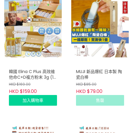
韓國 Elina C Plus 高效維
MUJI 新品爆紅 日本製 陶
他命C+D複方粉末 3g (1
瓷白棒
盒100包入) (只限批發會
HKD $169.00
HKD $85.00
員下單)
HKD $159.00
HKD $79.00
加入購物車
售罄