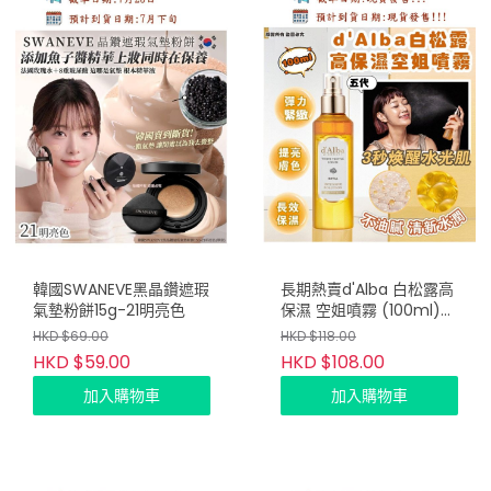
韓國SWANEVE黑晶鑽遮瑕
長期熱賣d'Alba 白松露高
氣墊粉餅15g-21明亮色
保濕 空姐噴霧 (100ml)
五代
HKD $69.00
HKD $118.00
HKD $59.00
HKD $108.00
加入購物車
加入購物車