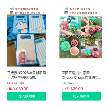
正版授權2026年最新泰國
泰國直送🇹🇭 泰國
直送多啦A夢膠砧板
Chupa Chups珍寶珠空
氣清新凝膠香薰座155g
HKD $49.00
HKD $45.00
HKD $39.00
HKD $39.00
加入購物車
加入購物車