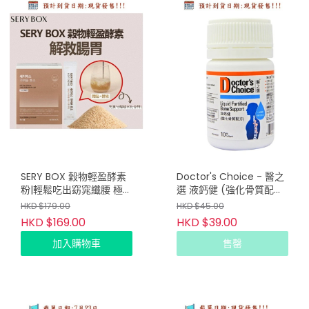
SERY BOX 穀物輕盈酵素
Doctor's Choice - 醫之
粉|輕鬆吃出窈窕纖腰 極速
選 液鈣健 (強化骨質配方)
分解消化⚡28包(4星期份
10粒
HKD $179.00
HKD $45.00
量)
HKD $169.00
HKD $39.00
加入購物車
售罄