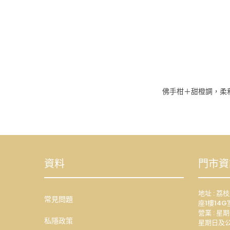
佛手柑＋甜橙調，柔
資料
門市資
地址 : 
常見問題
座1樓14G
營業 : 星期
私隱政策
星期日及公