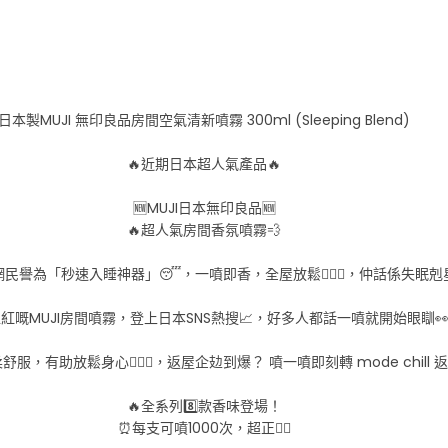
日本製MUJI 無印良品房間空氣清新噴霧 300ml (Sleeping Blend)
🔥近期日本超人氣產品🔥
🆕MUJI日本無印良品🆕
🔥超人氣房間香氛噴霧💨
民譽為「秒速入睡神器」😴，一噴即香，全屋放鬆💆🏻‍♀️，仲話係失眠剋星
超紅嘅MUJI房間噴霧，登上日本SNS熱搜📈，好多人都話一噴就開始眼瞓👀
，有助放鬆身心💆🏻‍♀️，返屋企攰到爆？ 噴一噴即刻轉 mode chill 返
🔥全系列8️⃣款香味登場！
⏰每支可噴1000次，超正👍🏼