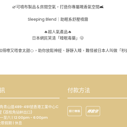
🌿可噴布製品＆房間空氣，打造你專屬嘅香氣空間🛋️
Sleeping Blend｜助眠系舒壓噴霧
🔥超人氣產品🔥
日本網民笑清「睡眠毒藥」🫢
和得嚟又唔會太甜🍊，助你放鬆神經、靜靜入睡，難怪被日本人叫做「秒速
訊
付款方法
荔枝角青山道489-491號香港工業中心C
室 (荔枝角站B1出口)
一至六 | 12:00pm - 6:00pm
眾假期 | 休息