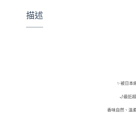
描述
✨被日本網
🌙最近
香味自然、溫柔舒服