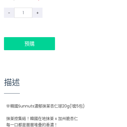
-
+
預購
描述
🌸韓國Sunnuts濃郁抹茶杏仁球20g(1套5包)
抹茶控集結！韓國在地抹茶 x 加州脆杏仁
每一口都是層層堆疊的香濃！