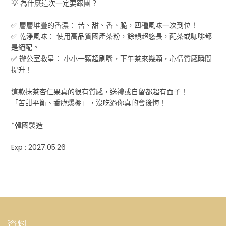
💡 為什麼這次一定要跟團？
✅ 層層堆疊的香濃： 苦、甜、香、脆，四種風味一次到位！
✅ 乾淨風味： 使用高品質國產茶粉，餘韻超悠長，配茶或咖啡都
是絕配。
✅ 辦公室救星： 小小一顆超刷嘴，下午茶來幾顆，心情質感瞬間
提升！
這款抹茶杏仁果真的很有質感，送禮或自留都超有面子！
「苦甜平衡、香脆爆棚」，沒吃過你真的會後悔！
*韓國製造
Exp : 2027.05.26
資料