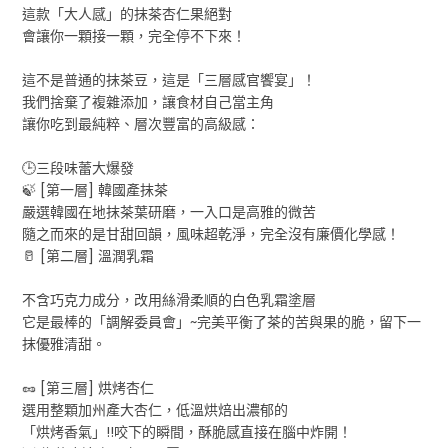
這款「大人感」的抹茶杏仁果絕對
會讓你一顆接一顆，完全停不下來！
這不是普通的抹茶豆，這是「三層感官饗宴」！
我們捨棄了複雜添加，讓食材自己當主角
讓你吃到最純粹、層次豐富的高級感：
🕒三段味蕾大爆發
🍃 [第一層] 韓國產抹茶
嚴選韓國在地抹茶葉研磨，一入口是高雅的微苦
隨之而來的是甘甜回韻，風味超乾淨，完全沒有廉價化學感！
🥛 [第二層] 溫潤乳霜
不含巧克力成分，改用絲滑柔順的白色乳霜塗層
它是最棒的「調解委員會」~完美平衡了茶的苦與果的脆，留下一
抹優雅清甜。
🥜 [第三層] 烘烤杏仁
選用整顆加州產大杏仁，低溫烘焙出濃郁的
「烘烤香氣」!!咬下的瞬間，酥脆感直接在腦中炸開！