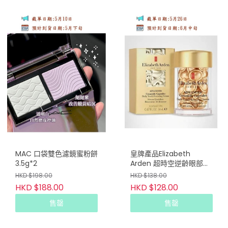
MAC 口袋雙色濾鏡蜜粉餅
皇牌產品Elizabeth
3.5g*2
Arden 超時空逆齡眼部精
華液 (30粒膠囊)
HKD $198.00
HKD $138.00
HKD $188.00
HKD $128.00
售罄
售罄