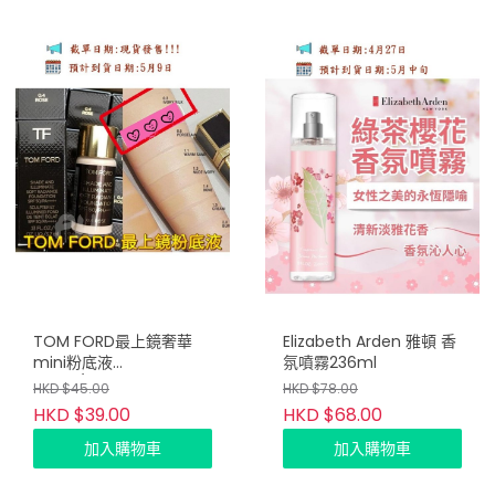
TOM FORD最上鏡奢華
Elizabeth Arden 雅頓 香
mini粉底液
氛噴霧236ml
SPF50/PA++++ 3.6ml-
HKD $45.00
HKD $78.00
03 Iovry Silk(2支/套)
HKD $39.00
HKD $68.00
加入購物車
加入購物車