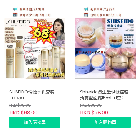
SHISEIDO悅薇水乳套裝
Shiseido資生堂悅薇控糖
（中樣）
清爽型面霜15ml（1套2
樽）
HKD $78.00
HKD $88.00
HKD $68.00
HKD $78.00
加入購物車
加入購物車