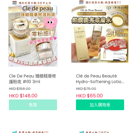
Cle De Peau 臻緻精華修
Clé de Peau Beauté
護粉底 #I10 3ml
Hydro-Softening Lotion
鉑鑽凝亮柔膚水 30ML
HKD $158.00
HKD $75.00
HKD $148.00
HKD $65.00
售罄
加入購物車