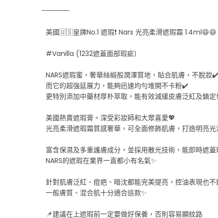
美國🇺🇸皇牌No.1 遮瑕❗ Nars 光亮柔滑遮瑕霜 1.4ml😄😄
#Vanilla (1232遮蓋面部瑕疵）
NARS遮瑕蜜，奢華絲緞般潤澤質地，貼合肌膚，不脫妝✔
而它的超強延展力，能夠迅速均勻堆開不卡粉✔️
更特別添加中藥材厚朴萃取，能有效減緩皮膚泛紅及鎮定發
美國熱賣遮瑕膏。深受彩妝師和大眾喜愛💖
光亮柔滑遮瑕霜質感奢華，可全面修飾肌膚，打造明亮光
富含保濕及多重護膚成分，並採用散光技術，能即時遮蓋
NARS的遮瑕在業界一直都小有名氣✨
針對肌膚泛紅、痘疤、暗沈都能完美提亮，控油表現也不
一般膚質、混合肌十分適合這款✨
📌建議在上遮瑕前一定要做好保養，否則容易顯紋路