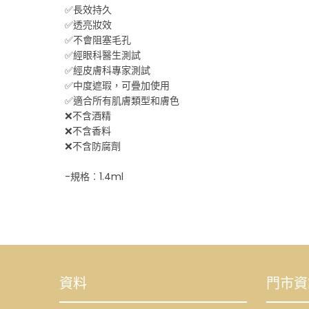
✅長效持久
✅透亮妝效
✅不會阻塞毛孔
✅經眼科醫生測試
✅經皮膚科專家測試
✅中度遮瑕，可疊加使用
✅適合所有肌膚類型和膚色
❌不含酒精
❌不含香料
❌不含防腐劑
-規格︰1.4ml
資料
門市資