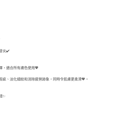
️
炎✔️
澤，適合所有膚色使用💖
瑕疵、淡化細紋和消除疲勞跡象，同時令肌膚更柔滑💖。
錯✨