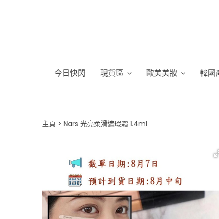
今日快閃
現貨區
歐美美妝
韓國
主頁
Nars 光亮柔滑遮瑕霜 1.4ml