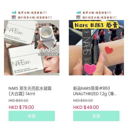
NARS 原生光亮肌水凝霜
新品NARS唇膏#863
(大白霜) 14ml
UNAUTHRIZED 1.2g (專
櫃)
HKD $89.00
HKD $59.00
HKD $79.00
HKD $49.00
售罄
售罄