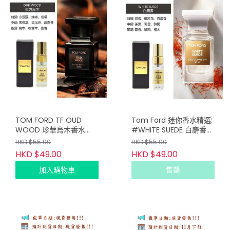
TOM FORD TF OUD
Tom Ford 迷你香水精選:
WOOD 珍華烏木香水
#WHITE SUEDE 白麝香
4m（專櫃貨）
4ml (專櫃)
HKD $55.00
HKD $55.00
HKD $49.00
HKD $49.00
加入購物車
售罄