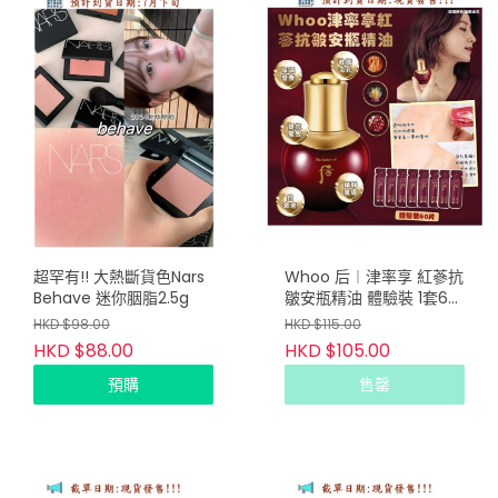
超罕有!! 大熱斷貨色Nars
Whoo 后︱津率享 紅蔘抗
Behave 迷你胭脂2.5g
皺安瓶精油 體驗裝 1套60
片
HKD $98.00
HKD $115.00
HKD $88.00
HKD $105.00
預購
售罄