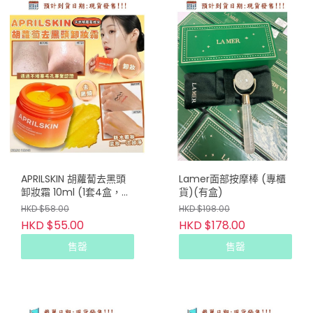
APRILSKIN 胡蘿蔔去黑頭
Lamer面部按摩棒 (專櫃
卸妝霜 10ml (1套4盒，共
貨)(有盒)
40ml)
HKD $58.00
HKD $198.00
HKD $55.00
HKD $178.00
售罄
售罄