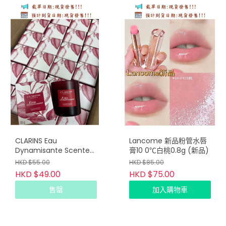
CLARINS Eau
Lancome 新品粉管水唇
Dynamisante Scented
膏10 0℃白桃0.8g (新品)
Candle 35g
HKD $55.00
HKD $85.00
HKD $49.00
HKD $75.00
售罄
加入購物車