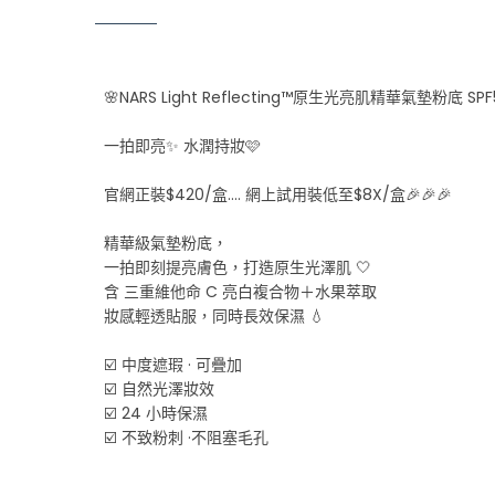
🌸NARS Light Reflecting™原生光亮肌精華氣墊粉底 SPF
一拍即亮✨ 水潤持妝🩷
官網正裝$420/盒.... 網上試用裝低至$8X/盒🎉🎉🎉
精華級氣墊粉底，
一拍即刻提亮膚色，打造原生光澤肌 🤍
含 三重維他命 C 亮白複合物＋水果萃取
妝感輕透貼服，同時長效保濕 💧
☑️ 中度遮瑕 · 可疊加
☑️ 自然光澤妝效
☑️ 24 小時保濕
☑️ 不致粉刺 ·不阻塞毛孔