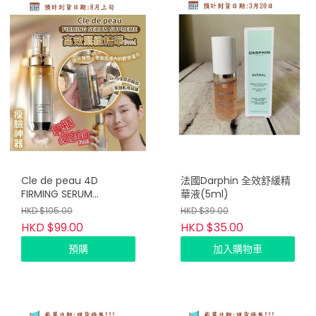
Cle de peau 4D
法國Darphin 全效舒緩精
FIRMING SERUM
華液(5ml)
SUPREME 4D 高效緊緻精
HKD $105.00
HKD $39.00
華 9ml(韓免) Copy
HKD $99.00
HKD $35.00
預購
加入購物車