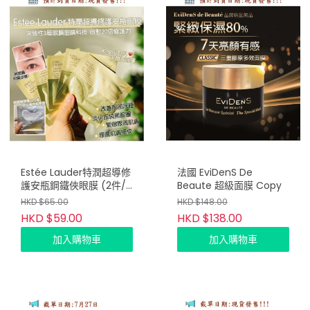
Estée Lauder特潤超導修
法國 EviDenS De
護安瓶鋼鐵俠眼膜 (2件/
Beaute 超級面膜 Copy
套)
HKD $65.00
HKD $148.00
HKD $59.00
HKD $138.00
加入購物車
加入購物車