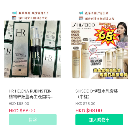
HR HELENA RUBINSTEIN
SHISEIDO悅薇水乳套裝
植物幹細胞再生晚間精華
（中樣）
8ml
HKD $98.00
HKD $78.00
HKD $88.00
HKD $68.00
售罄
加入購物車