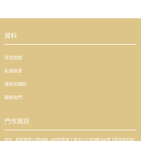
資料
常見問題
私隱政策
條款和細則
聯絡我們
門市資訊
地址 : 荔枝角青山道489-491號香港工業中心C座1樓14G室 (荔枝角站B1