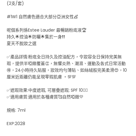
(2支/套)
#1W1 自然膚色適合大部分亞洲女性💇‍
呢個系列係Estee Lauder 最暢銷粉底液🏆
持久🌟控油🌟防曬🌟集於一身❗❗
夏天不脫妝之選
✅產品詳情:粉底全日持久及控油配方，令妝容全日保持完美無
瑕，提供半啞緻覆蓋👏，無懼炎熱、潮濕、運動及各式日常活動
🉐，24小時持久貼服，妝效均勻薄貼、如絲絨般完美柔滑😍，10
厘米近距離仍能呈現零瑕肌膚 。💯💯
✅遮瑕效果:中度遮瑕, 可層疊遮瑕; SPF 10👍🏻
✅適用膚質:適用於各種膚質🥰自然啞緻💛
規格: 7ml
EXP:2028