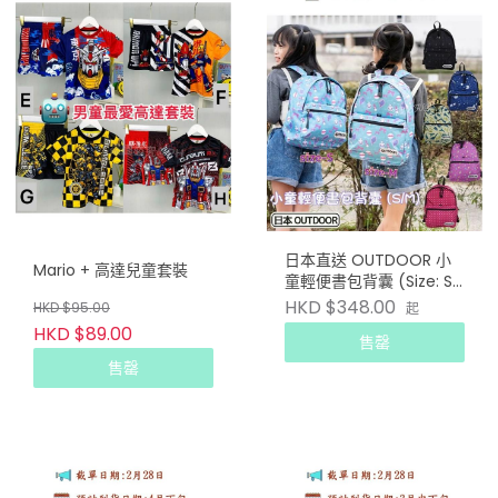
日本直送 OUTDOOR 小
Mario + 高達兒童套裝
童輕便書包背囊 (Size: S /
M )
HKD $348.00
HKD $95.00
起
HKD $89.00
售罄
售罄