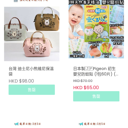
台灣 迪士尼小熊維尼保溫
日本製🇯🇵Pigeon 初生
袋
嬰兒防蚊貼 (1包60片) (2
包/套)
HKD $98.00
HKD $70.00
HKD $65.00
售罄
售罄