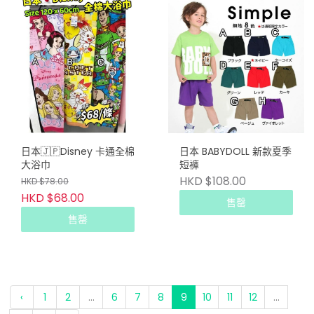
日本🇯🇵Disney 卡通全棉
日本 BABYDOLL 新款夏季
大浴巾
短褲
HKD $108.00
HKD $78.00
HKD $68.00
售罄
售罄
‹
1
2
...
6
7
8
9
10
11
12
...