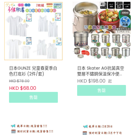
日本GUNZE 兒童春夏季白
日本 Skater AG抗菌真空
色打底衫 (2件/套)
雙層不鏽鋼保溫保冷便當
盒600ml
HKD $198.00
HKD $78.00
起
HKD $68.00
售罄
售罄