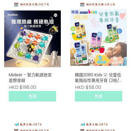
Mideer - 智力軌道迷宮
韓國2080 Kids 🦷 兒童低
星際穿越
氟階段性專用牙膏 (2枝/
組)
HKD $198.00
HKD $58.00
售罄
售罄