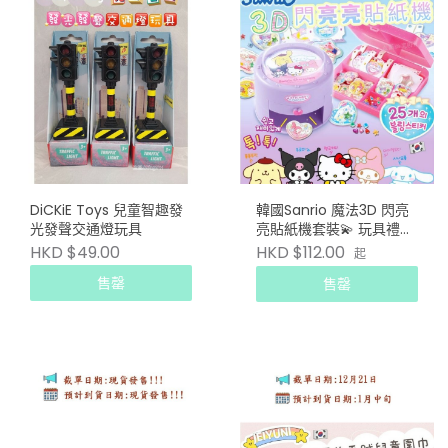
DiCKiE Toys 兒童智趣發
韓國Sanrio 魔法3D 閃亮
光發聲交通燈玩具
亮貼紙機套裝💫 玩具禮物
(3歲以上兒童適用)
HKD $112.00
HKD $49.00
起
售罄
售罄