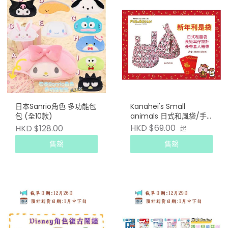
日本Sanrio角色 多功能包
Kanahei's Small
包 (全10款)
animals 日式和風袋/手
挽索繩袋
HKD $69.00
HKD $128.00
起
售罄
售罄