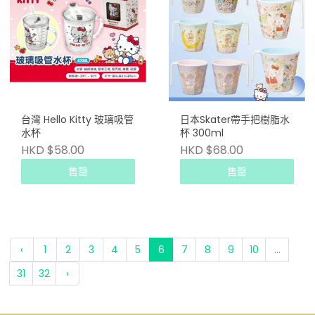
台灣 Hello Kitty 玻璃吸管
日本Skater帶手把樹脂水
水杯
杯 300ml
HKD $58.00
HKD $68.00
售罄
售罄
‹
1
2
3
4
5
6
7
8
9
10
...
31
32
›