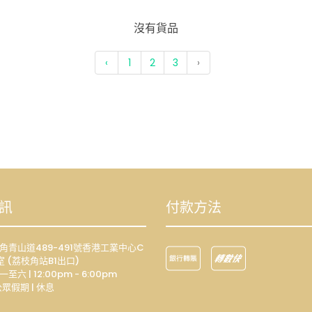
沒有貨品
‹
1
2
3
›
訊
付款方法
荔枝角青山道489-491號香港工業中心C
室 (荔枝角站B1出口)
一至六 | 12:00pm - 6:00pm
眾假期 | 休息