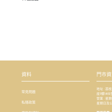
資料
門市資
地址 : 
常見問題
座1樓14G
營業 : 星期
私隱政策
星期日及公