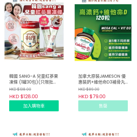
韓國 SANG-A 兒童紅蔘果
加拿大原裝JAMIESON 優
凍條 (1罐30包)(只限批發
惠裝鈣+維他命D3補骨丸
會員下單)
120粒
HKD $138.00
HKD $89.00
HKD $128.00
HKD $79.00
加入購物車
售罄