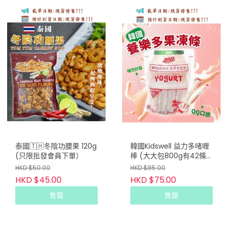
泰國🇹🇭冬陰功腰果 120g
韓國Kidswell 益力多啫喱
(只限批發會員下單）
棒 (大大包800g有42條)
(只限批發會員下單)
HKD $50.00
HKD $85.00
HKD $45.00
HKD $75.00
售罄
售罄