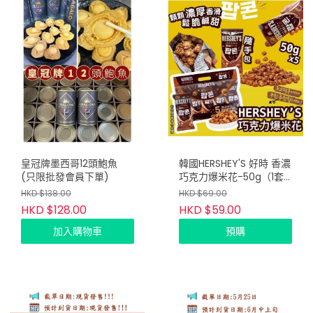
皇冠牌墨西哥12頭鮑魚
韓國HERSHEY'S 好時 香濃
(只限批發會員下單)
巧克力爆米花-50g（1套5
包）(只限批發會員下單)
HKD $138.00
HKD $69.00
HKD $128.00
HKD $59.00
加入購物車
預購