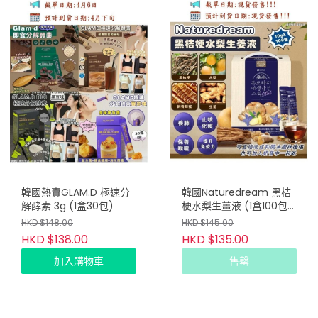
韓國熱賣GLAM.D 極速分
韓國Naturedream 黑桔
解酵素 3g (1盒30包)
梗水梨生薑液 (1盒100包)
(只限批發會員下單）
HKD $148.00
HKD $145.00
HKD $138.00
HKD $135.00
加入購物車
售罄