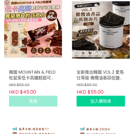
韓國 MOUNTAIN & FIELD
全新推出韓國 VOL.2 愛馬
松鼠家低卡高纖輕甜可可
仕等級 橄欖油香蒜低鹽海
能量棒 20g (1套5包) (只
苔 30g (只限批發會員下
HKD $55.00
HKD $65.00
限批發會員下單)
單)
HKD $45.00
HKD $55.00
售罄
加入購物車