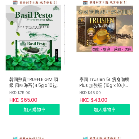
韓國熱賣TRUFFLE GIM 頂
泰國 Truslen 5L 瘦身咖啡
級 風味海苔(4.5g x 10包)
Plus 加強版 (16g x 10小
(只限批發會員下單)
包) (只限批發會員下單）
HKD $75.00
HKD $48.00
HKD $65.00
HKD $43.00
加入購物車
加入購物車