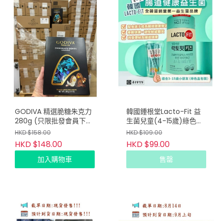
GODIVA 精選脆糖朱克力
韓國鍾根堂Lacto-Fit 益
280g (只限批發會員下
生菌兒童(4-15歲)綠色罐
單)
(1罐60包) (只限批發會員
HKD $158.00
HKD $109.00
下單）
HKD $148.00
HKD $99.00
加入購物車
售罄