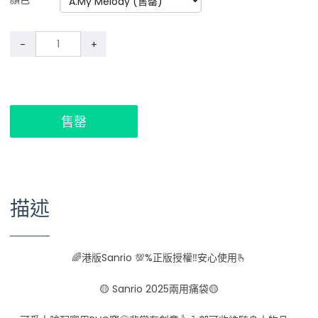
-
+
售罄
描述
🌈港版Sanrio 💯%正版授權‼️安心使用🫰
🟡 Sanrio 2025兩用痛袋🟡