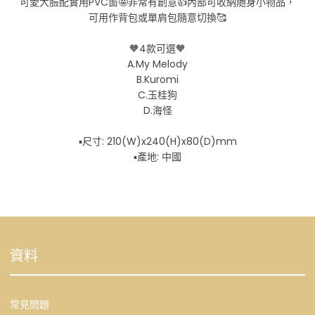
可愛大臉配實用PVC窗🤩非常有創意👍內部可收納随身小物品，
可用作背包或單肩包隨意切換🥰
🧡4款可選🧡
A.My Melody
B.Kuromi
C.玉桂狗
D.海怪
▪️尺寸: 210(W)x240(H)x80(D)mm
▪️產地: 中國
資料
常見問題