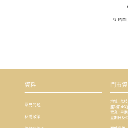
📂 唔
資料
門市資
地址 : 
常見問題
座1樓14G
營業 : 星期
私隱政策
星期日及公