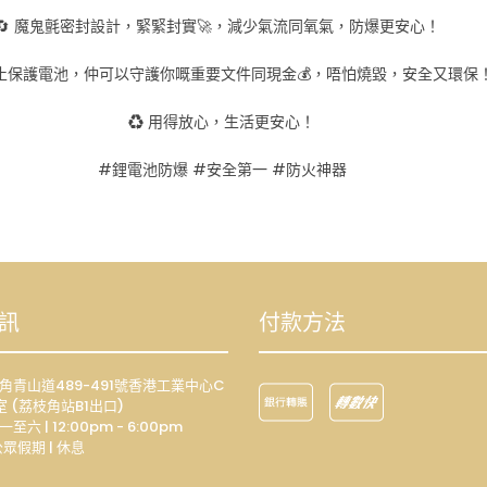
🔄 魔鬼氈密封設計，緊緊封實🚀，減少氣流同氧氣，防爆更安心！
單止保護電池，仲可以守護你嘅重要文件同現金💰，唔怕燒毀，安全又環
♻️ 用得放心，生活更安心！
#鋰電池防爆 #安全第一 #防火神器
訊
付款方法
荔枝角青山道489-491號香港工業中心C
室 (荔枝角站B1出口)
一至六 | 12:00pm - 6:00pm
眾假期 | 休息