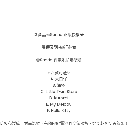
新產品📣Sanrio 正版授權❤️
暑假又到~旅行必備
🟡Sanrio 鋰電池防爆袋🟡
✨六款可選✨
A. 大口仔
B. 海怪
C. Little Twin Stars
D. Kuromi
E. My Melody
F. Hello Kitty
採用防火布製成，耐高溫💯，有效隔絕電池同空氣接觸，達到超強防火效果