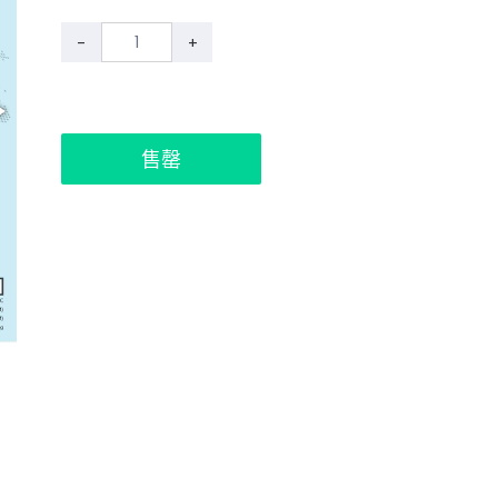
-
+
售罄