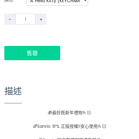
-
+
售罄
描述
🎁最好既新年禮物🫰🏻
🌈Sanrio 💯% 正版授權‼️安心使用🫰🏻