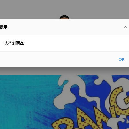
提示
產品
泰國產品
Hetras(批發專區)
JAPARA 香水(香
找不到商品
授權精品
SABON 專區
摩洛哥產品
PURE 部落格
OK