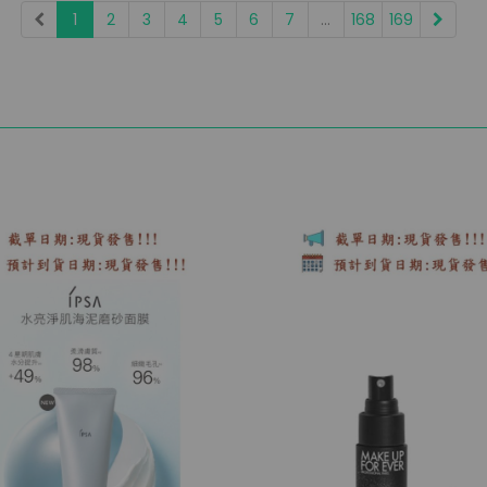
1
2
3
4
5
6
7
...
168
169