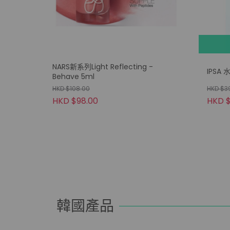
NARS新系列Light Reflecting -
IPSA
Behave 5ml
HKD $108.00
HKD $3
HKD $98.00
HKD $
韓國產品