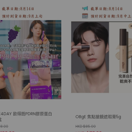
E4DAY 飲得既PDRN膠原蛋白
OBgE 焦點搶鏡遮瑕膏5g
盒
98.00
HKD $85.00