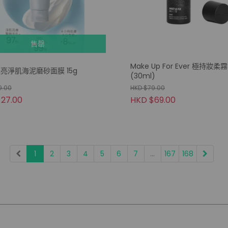
售罄
Make Up For Ever 極持妝柔
 水亮淨肌海泥磨砂面膜 15g
(30ml)
9.00
HKD $79.00
27.00
HKD $69.00
1
2
3
4
5
6
7
...
167
168