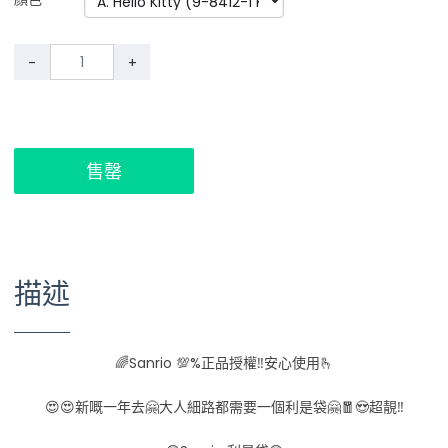
-
+
售罄
描述
🌈Sanrio 💯%正品授權‼️安心使用🫰
😍😍新嘅一年去🤗大人細路都需要一個利是袋🤗🧧😍超靚‼️