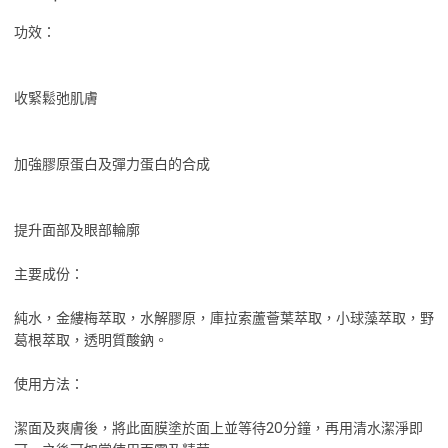
功效：
收緊鬆弛肌膚
加強膠原蛋白及彈力蛋白的合成
提升面部及眼部輪廓
主要成份：
純水，金縷梅萃取，水解膠原，庫拉索蘆薈葉萃取，小球藻萃取，野
葛根萃取，透明質酸鈉。
使用方法：
潔面及爽膚後，將此面膜塗於面上並等待20分鐘，再用清水潔淨即