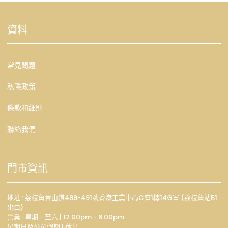
資料
常見問題
私隱政策
條款和細則
聯絡我們
門市資訊
地址 : 荔枝角青山道489-491號香港工業中心C座1樓14G室 (荔枝角站B1
出口)
營業 : 星期一至六 | 12:00pm - 6:00pm
星期日及公眾假期 | 休息