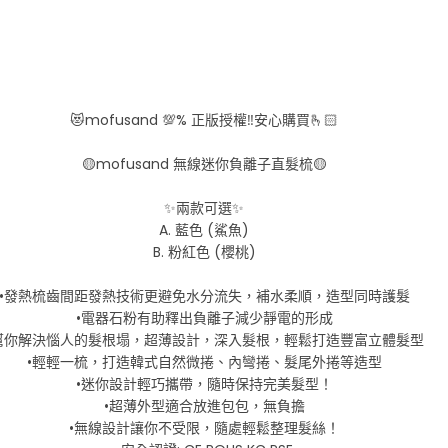
😻mofusand 💯% 正版授權‼️安心購買🫰🏻
🟡mofusand 無線迷你負離子直髮梳🟡
✨兩款可選✨
A. 藍色 (鯊魚)
B. 粉紅色 (櫻桃)
•發熱梳齒間距發熱技術更避免水分流失，補水柔順，造型同時護髮
•電器石粉有助釋出負離子減少靜電的形成
幫你解決惱人的髮根塌，超薄設計，深入髮根，輕鬆打造豐富立體髮型
•輕輕一梳，打造韓式自然微捲、內彎捲、髮尾外捲等造型
•迷你設計輕巧攜帶，隨時保持完美髮型！
•超薄外型適合放進包包，無負擔
•無線設計讓你不受限，隨處輕鬆整理髮絲！