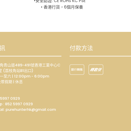
•安全認證: CE ROHS KC PSE
• 香港行貨，6個月保養
訊
付款方法
荔枝角青山道489-491號香港工業中心C
室 (荔枝角站B1出口)
一至六 | 12:00pm - 6:00pm
眾假期 | 休息
 5997 0929
p :
852 5997 0929
il: p
urehunterhk@gmail.com