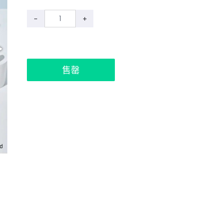
-
+
售罄