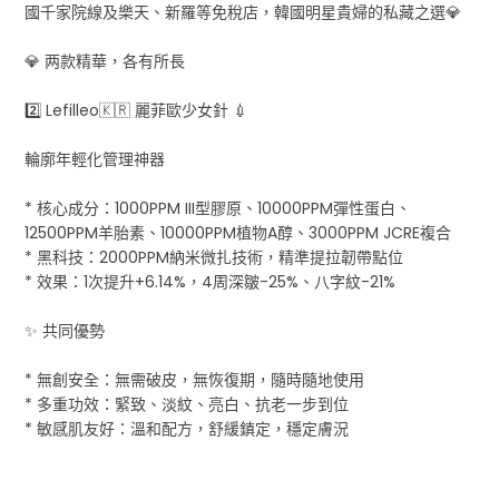
國千家院線及樂天、新羅等免稅店，韓國明星貴婦的私藏之選💎
💎 两款精華，各有所長
2️⃣ Lefilleo🇰🇷 麗菲歐少女針 💉
輪廓年輕化管理神器
* 核心成分：1000PPM III型膠原、10000PPM彈性蛋白、
12500PPM羊胎素、10000PPM植物A醇、3000PPM JCRE複合
* 黑科技：2000PPM納米微扎技術，精準提拉韌帶點位
* 效果：1次提升+6.14%，4周深皺-25%、八字紋-21%
✨ 共同優勢
* 無創安全：無需破皮，無恢復期，隨時隨地使用
* 多重功效：緊致、淡紋、亮白、抗老一步到位
* 敏感肌友好：溫和配方，舒緩鎮定，穩定膚況