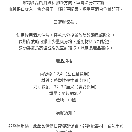
確認產品的腳踝和腳趾方向，無需區分左右腳。
由腳踝口穿入，像穿襪子一樣拉至腳跟，調整至適合位置即可。
清潔與保養：
使用後用清水沖洗，擰乾水分後置於陰涼通風處晾乾。
長期存放時可撒上少量爽身粉，避免材料互相黏連。
請勿暴露於高溫或陽光直射環境，以延長產品壽命。
產品規格：
內容物：2片（左右腳通用）
材質：熱塑性彈性體 (TPE)
尺寸適配：22-27厘米（男女適用）
重量：單片約35克
產地：中國
購買須知：
非醫療用途：此產品僅供日常腳部保護，非醫療器材，請勿用於