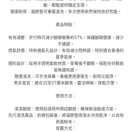
動，都能提供穩定支撐。
健康耐用：凝膠墊可重複清洗，多次使用依然保持良好性能。
產品特點：
有效減壓：步行時可減少腳跟衝擊約37%，保護腳跟健康，減少
不適感。
透氣舒適：特有通氣孔設計，有效減少悶熱感，特別適合香港的
夏季氣候。
隱形設計：採用半透明柔軟材質，穿著後不顯眼，搭配任何鞋款
皆無違和感。
簡便清洗：可手洗保養，重複使用更衛生，耐用又經濟。
男女皆宜：適合22至27厘米腳長，靈活伸縮，穿脫方便。
使用方法：
清潔腳部：使用前請用布擦拭腳部，確保無油脂或污垢。
先行清洗產品：拆開包裝後，將凝膠墊用清水沖洗乾淨，以去除
表面粉末。
穿戴方式：