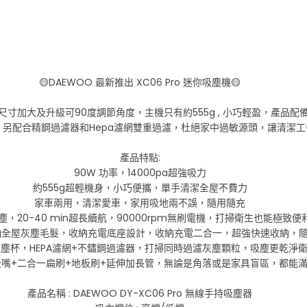
🟡DAEWOO 最新推出 XC06 Pro 迷你吸塵機🟡
地刷尺寸加大及升級可90度調節角度，主機只有約555g , 小巧輕盈，產
另配合精鋼過濾器和Hepa濾網雙重過濾，杜絕家中過敏源頭，讓清潔
產品特點:
90W 功率，14000pa超強吸力
約555g超輕機身，小巧便攜，單手清潔全屋不費力
家車兩用，清潔愛車，家用吸地兩不誤，隨用隨充
塵，20-40 min超長續航，90000rpm無刷電機，打掃衛生也能極致便
杯容納全屋灰塵毛髮，收納充電底座設計，收納充電二合一，超強快速收納，
塵杯，HEPA濾網+不鏽鋼過濾器，打掃同時過濾灰塵顆粒，吸塵更乾淨
嘴+二合一扁刷+地板刷+延伸加長管，無論是角落或是家具盲區，都能
產品名稱 : DAEWOO DY-XC06 Pro 無線手持吸塵器