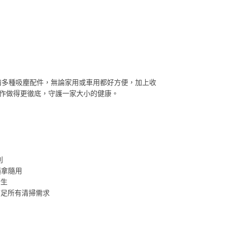
品配備多種吸麈配件，無論家用或車用都好方便，加上收
工作做得更徹底，守護一家大小的健康。
利
隨拿隨用
衛生
滿足所有清掃需求