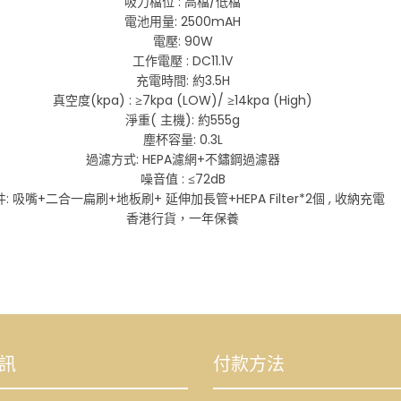
吸力檔位 : 高檔/低檔
電池用量: 2500mAH
電壓: 90W
工作電壓 : DC11.1V
充電時間: 約3.5H
真空度(kpa) : ≥7kpa (LOW)/ ≥14kpa (High)
淨重( 主機): 約555g
塵杯容量: 0.3L
過濾方式: HEPA濾網+不鏽鋼過濾器
噪音值 : ≤72dB
: 吸嘴+二合一扁刷+地板刷+ 延伸加長管+HEPA Filter*2個 , 收納充電
香港行貨，一年保養
訊
付款方法