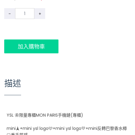
-
+
加入購物車
描述
YSL 🦋限量專櫃MON PARIS手機鏈(專櫃)
mini🗼+mini ysl logo🩷+mini ysl logo💛+mini反轉巴黎香水樽
🤍重手質感