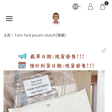
0
主頁
Tom ford pouch clutch(專櫃)