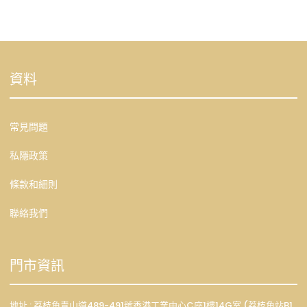
資料
常見問題
私隱政策
條款和細則
聯絡我們
門市資訊
地址 : 荔枝角青山道489-491號香港工業中心C座1樓14G室 (荔枝角站B1