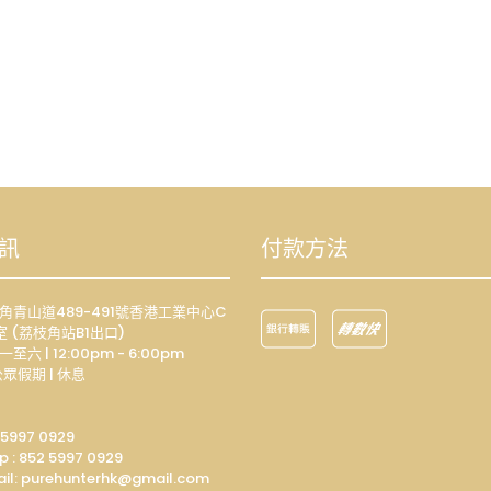
訊
付款方法
荔枝角青山道489-491號香港工業中心C
室 (荔枝角站B1出口)
一至六 | 12:00pm - 6:00pm
眾假期 | 休息
 5997 0929
p :
852 5997 0929
il: p
urehunterhk@gmail.com