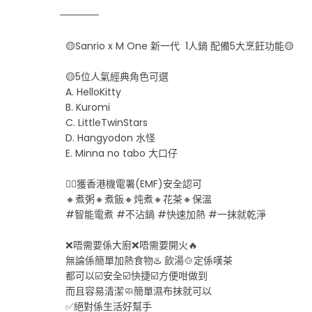
🟡Sanrio x M One 新一代 1人鍋 配備5大烹飪功能🟡
🟡5位人氣經典角色可選
A. HelloKitty
B. Kuromi
C. LittleTwinStars
D. Hangyodon 水怪
E. Minna no tabo 大口仔
👍🏻獲香港機電署(EMF)安全認可
🔸煮粥🔸煮飯🔸炖煮🔸花茶🔸保溫
#智能電煮 #不沾鍋 #快速加熱 #一抹就乾淨
❌唔需要係大廚❌唔需要開火🔥
無論係簡單加熱食物♨️ 飲湯🍲定係嘆茶
都可以☑️安全☑️快捷☑️方便咁做到
而且容易清潔🧼簡單濕布抹就可以
✅絕對係生活好幫手