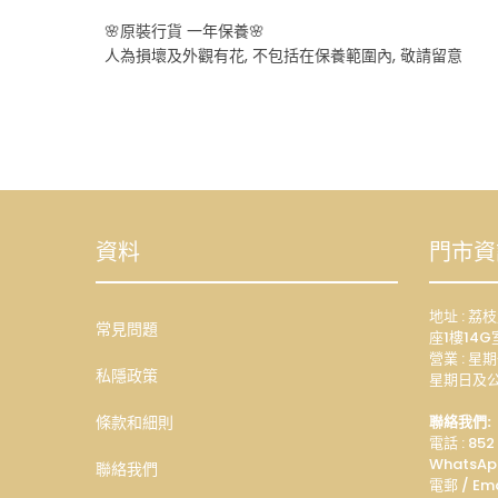
🌸原裝行貨 一年保養🌸
人為損壞及外觀有花, 不包括在保養範圍內, 敬請留意
資料
門市資
地址 : 
常見問題
座1樓14G
營業 : 星期
私隱政策
星期日及公
條款和細則
聯絡我們:
電話 : 852
WhatsAp
聯絡我們
電郵 / Ema