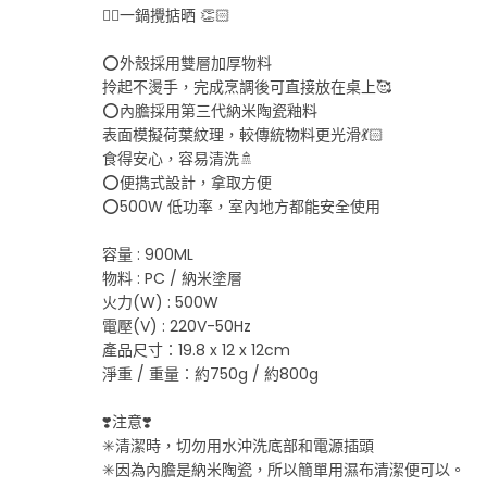
👍🏻一鍋攪掂晒 👏🏻
⭕️外殼採用雙層加厚物料
拎起不燙手，完成烹調後可直接放在桌上🥰
⭕️內膽採用第三代納米陶瓷釉料
表面模擬荷葉紋理，較傳統物料更光滑💃🏻
食得安心，容易清洗🚿
⭕️便擕式設計，拿取方便
⭕️500W 低功率，室內地方都能安全使用
容量 : 900ML
物料 : PC / 納米塗層
火力(W) : 500W
電壓(V) : 220V-50Hz
產品尺寸：19.8 x 12 x 12cm
淨重 / 重量：約750g / 約800g
❣️注意❣️
✳️清潔時，切勿用水沖洗底部和電源插頭
✳️因為內膽是納米陶瓷，所以簡單用濕布清潔便可以。