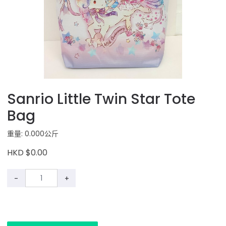
Sanrio Little Twin Star Tote
Bag
重量: 0.000公斤
HKD $0.00
-
+