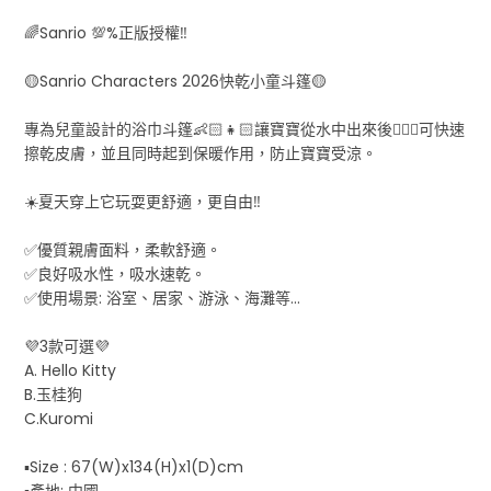
🌈Sanrio 💯%正版授權‼️
🟡Sanrio Characters 2026快乾小童斗篷🟡
專為兒童設計的浴巾斗篷👶🏻👧🏻讓寶寶從水中出來後🏊🏻‍♂️可快速
擦乾皮膚，並且同時起到保暖作用，防止寶寶受涼。
☀️夏天穿上它玩耍更舒適，更自由‼️
✅優質親膚面料，柔軟舒適。
✅良好吸水性，吸水速乾。
✅使用場景: 浴室、居家、游泳、海灘等…
💜3款可選💜
A. Hello Kitty
B.玉桂狗
C.Kuromi
▪️Size : 67(W)x134(H)x1(D)cm
▪️產地: 中國