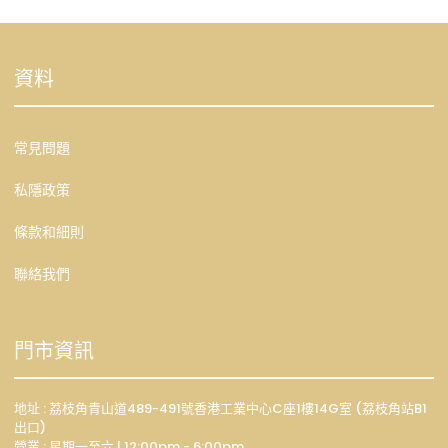
資料
常見問題
私隱政策
條款和細則
聯絡我們
門市資訊
地址 : 荔枝角青山道489-491號香港工業中心C座1樓14G室 (荔枝角站B1
出口)
營業 : 星期一至六 | 12:00pm - 6:00pm