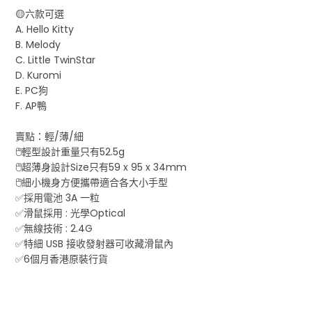
🟡六款可選
A. Hello Kitty
B. Melody
C. Little TwinStar
D. Kuromi
E. PC狗
F. AP鴨
賣點：輕/薄/細
🖱️輕型設計重量只有52.5g
🖱️超薄身設計Size只有59 x 95 x 34mm
🖱️細小機身方便攜帶適合各大小手型
✅採用電池 3A 一粒
✅滑鼠採用 : 光學Optical
✅無線技術 : 2.4G
✅特細 USB 接收發射器可收藏滑鼠內
✅6個月香港原裝行貨