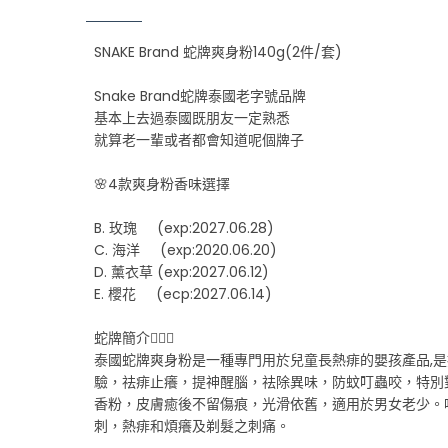
SNAKE Brand 蛇牌爽身粉140g(2件/套)
Snake Brand蛇牌泰國老字號品牌
基本上去過泰國既朋友一定熟悉
就算老一輩或者都會知道呢個牌子
🌸4款爽身粉香味選擇️
B. 玫瑰 (exp:2027.06.28)
C. 海洋 (exp:2020.06.20)
D. 薰衣草 (exp:2027.06.12)
E. 櫻花 (ecp:2027.06.14)
蛇牌簡介💁🏻‍♂️
泰國蛇牌爽身粉是一種專門用於兒童長熱痱的嬰孩產品,
驗，祛痱止癢，提神醒腦，祛除異味，防蚊叮蟲咬，特別
香粉，皮膚癒後不留傷痕，光滑依舊，適用於男女老少。
刺，熱痱和煩癢及剃髮之刺痛。