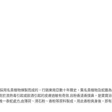
是採用名貴植物煉製而成的，行銷東南亞數十年曆史，集名貴植物及蛇膽
對於濕熱毒引起或飲酒引起的皮膚過敏有奇效.且粉香清香撲鼻，是寶寶
唯一泰蛇處方,由薄荷、滑石粉、香粉等原料製成，用此香粉爽身後，即