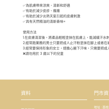
✅為肌膚帶來涼爽、清新和舒適
✅有助於減少皮疹、瘙癢
✅有助於減少炎熱天氣引起的皮膚刺激
✅具有天然精油的清新香味=
使用方法
1.在皮膚清潔後，將產品輕輕塗抹在肌膚上，能減緩汗水
2.經常跑業務的男士只要把成人止汗粉塗抹在腳上或者
3.經常要保持形象的女士，總擔心腋下汗味，只需要把
❌請勿用於 3 歲以下的兒童
資料
門市資
地址 : 