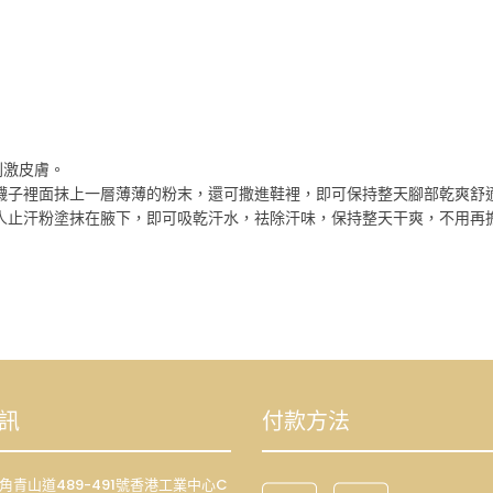
刺激皮膚。
在襪子裡面抹上一層薄薄的粉末，還可撒進鞋裡，即可保持整天腳部乾爽舒
成人止汗粉塗抹在腋下，即可吸乾汗水，祛除汗味，保持整天干爽，不用再
訊
付款方法
荔枝角青山道489-491號香港工業中心C