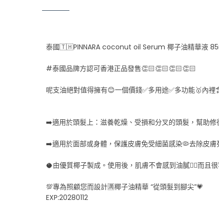
泰國🇹🇭PINNARA coconut oil Serum 椰子油精華液 8
#泰國品牌方認可香港正品發售👏🏻👏🏻👏🏻👏🏻
呢支油絕對值得擁有😊一個價錢✅多用途✅多功能🥇內裡含有維
➡️適用於頭髮上：滋養乾燥、受損和分叉的頭髮，幫助
➡️適用於面部或身體，保護皮膚免受細菌感染🦠去除皮
🥥由優質椰子製成。使用後，肌膚不會感到油膩👍🏻而
💯專為照顧您而設計🈵椰子油精華 “從頭髮到腳尖”💗
EXP:20280112