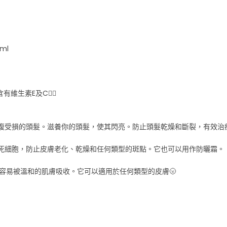
5ml
生素E及C❤️‍🔥
修復受損的頭髮。滋養你的頭髮，使其閃亮。防止頭髮乾燥和斷裂，有效治
膚死細胞，防止皮膚老化、乾燥和任何類型的斑點。它也可以用作防曬霜。
且很容易被溫和的肌膚吸收。它可以適用於任何類型的皮膚🌝