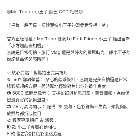
🟡MarTube x 小王子 翻蓋 CCD 相機🟡
「把每一段回憶，都珍藏進小王子的溫柔世界裡。💗」
官方正版授權！MarTube 聯乘 Le Petit Prince 小王子 推出全新
「小方塊翻蓋相機」。
無論是日常街拍、旅行 Vlog 還是與好友的歡聚時光，讓小王子陪
你記錄每個閃亮瞬間！
✨ 核心亮點：輕鬆拍出完美視角
🔄 180° 翻轉螢幕： 貼心的翻蓋設計，無論是完美自拍還是日常
錄影都超級方便，隨時隨地輕鬆對焦出你的最佳角度！
📷 6800 萬超高像素： 支援拍照與動態錄影，畫質細膩，為你保
留最真實的記憶溫度。
📺 2.8 吋高清顯示： 配備 IPS 螢幕，色彩鮮豔不失真，預覽與回
放照片都賞心悅目。
🎨 獨家專屬相框 ＆ 濾鏡：
10 款 小王子專屬心動相框
8 款 復古/獨特色彩風格濾鏡