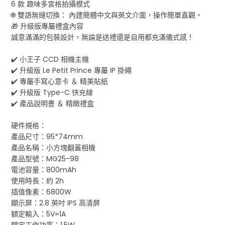
6 款 趣味多宮格拍攝模式
🌐 雙語無縫切換： 內建簡體中文與英文介面，操作簡單直觀。
🎁 升級版專屬禮盒內容
誠意滿滿的包裝設計，無論是送禮還是自用都充滿儀式感！
✔️ 小王子 CCD 相機主機
✔️ 升級版 Le Petit Prince 專屬 IP 掛繩
✔️ 專屬手寫心意卡 ＆ 精美貼紙
✔️ 升級版 Type-C 快充線
✔️ 產品說明書 ＆ 精緻禮盒
硬件規格：
產品尺寸：95*74mm
產品名稱：小方塊翻蓋相機
產品型號：MG25-98
電池容量：800mAh
使用時長：約 2h
插值像素：6800W
顯示屏：2.8 英吋 IPS 高清屏
額定輸入：5V=1A
額定工作功率：1.5W