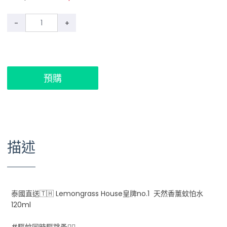
-
+
預購
描述
泰國直送🇹🇭 Lemongrass House皇牌no.1 天然香薰蚊怕水
120ml
#驅蚊同時驅跳蚤👍🏻