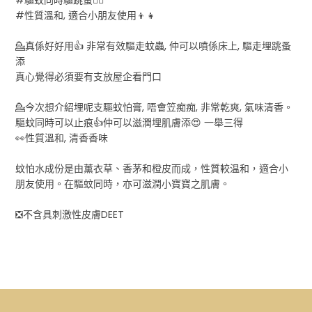
#性質溫和, 適合小朋友使用👦👧
💁真係好好用👍 非常有效驅走蚊蟲, 仲可以噴係床上, 驅走埋跳蚤
添
真心覺得必須要有支放屋企看門口
💁今次想介紹埋呢支驅蚊怕膏, 唔會笠痴痴, 非常乾爽, 氣味清香。
驅蚊同時可以止痕👍仲可以滋潤埋肌膚添😍 一舉三得
👀性質溫和, 清香香味
蚊怕水成份是由薰衣草、香茅和橙皮而成，性質較温和，適合小
朋友使用。在驅蚊同時，亦可滋潤小寶寶之肌膚。
❎不含具刺激性皮膚DEET