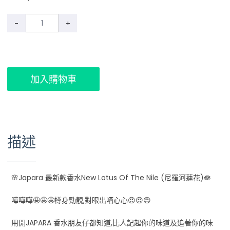
-
+
加入購物車
描述
🌸Japara 最新款香水New Lotus Of The Nile (️尼羅河蓮花)🪷
嘩嘩嘩🤩🤩🤩樽身勁靚,對眼出哂心心😍😍😍
用開JAPARA 香水朋友仔都知道,比人記起你的味道及追著你的味