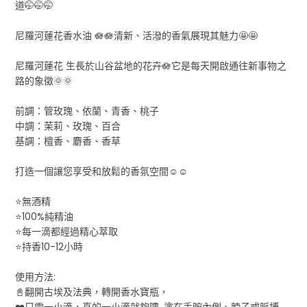
道🤭🤭🤭
尼羅河蓮花香水油 🪷🪷清新、活潑的香氣展現其魅力🤩🤩
尼羅河蓮花 生長於山谷盆地的花卉🪷它是每天開啟通往新事物之
路的象徵🌞🌞
前調：管玫瑰、依蘭、青香、桃子
中調：茉莉、玫瑰、百合
基調：檀香、麝香、香草
打造一個讓您享受和放鬆的香氛空間☺️☺️
⭐無酒精
⭐100%純精油
⭐每一滴都經過精心萃取
⭐持香10-12小時
使用方法:
📓翻開古埃及法典，轉開香水寶瓶，
❤️只需一小滴，真的一小滴就夠嘍, 塗在手腕內側、脖子或脈搏