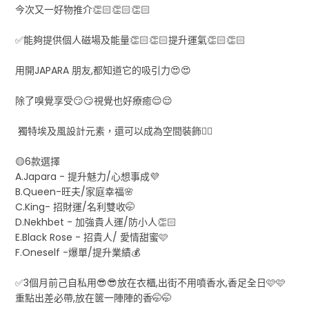
今次又一好物推介👏🏻👏🏻👏🏻
✅能夠提供個人磁場及能量👏🏻👏🏻提升運氣👏🏻👏🏻
用開JAPARA 朋友,都知道它的吸引力😍😍
除了嗅覺享受😏😏視覺也好療癒😌😌
獨特埃及風設計元素，還可以成為空間裝飾👍🏻
🟡6款選擇
A.Japara - 提升魅力/心想事成💜
B.Queen-旺夫/家庭幸福🌸
C.King- 招財運/名利雙收🤭
D.Nekhbet - 加強貴人運/防小人👏🏻
E.Black Rose - 招貴人/ 愛情甜蜜🩷
F.Oneself -爆單/提升業績💰
✅3個月前己自私用😎😎放在衣櫃,出街不用噴香水,香足全日🩷🩷
重點出差必帶,放在篋一陣陣的香🤭🤭