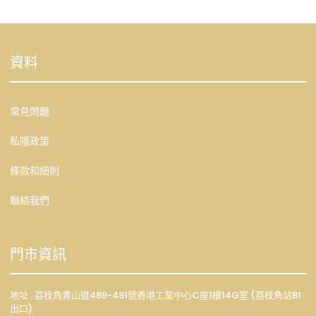
資料
常見問題
私隱政策
條款和細則
聯絡我們
門市資訊
地址 : 荔枝角青山道489-491號香港工業中心C座1樓14G室 (荔枝角站B1
出口)