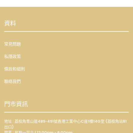
資料
常見問題
私隱政策
條款和細則
聯絡我們
門市資訊
地址 : 荔枝角青山道489-491號香港工業中心C座1樓14G室 (荔枝角站B1
出口)
營業 : 星期一至六 | 12:00pm - 6:00pm