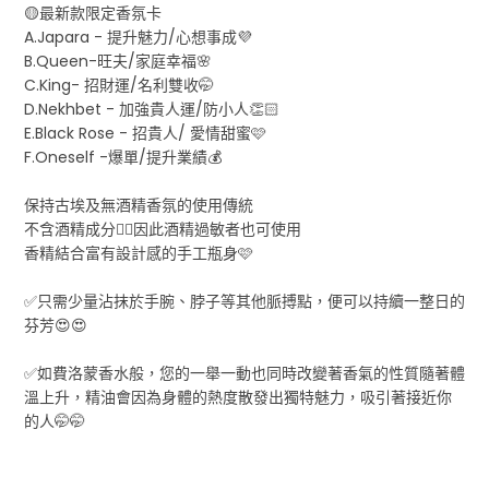
🟡最新款限定香氛卡
A.Japara - 提升魅力/心想事成💜
B.Queen-旺夫/家庭幸福🌸
C.King- 招財運/名利雙收🤭
D.Nekhbet - 加強貴人運/防小人👏🏻
E.Black Rose - 招貴人/ 愛情甜蜜🩷
F.Oneself -爆單/提升業績💰
保持古埃及無酒精香氛的使用傳統
不含酒精成分👍🏻因此酒精過敏者也可使用
香精結合富有設計感的手工瓶身🩷
✅只需少量沾抹於手腕、脖子等其他脈搏點，便可以持續一整日的
芬芳😍😍
✅如費洛蒙香水般，您的一舉一動也同時改變著香氣的性質隨著體
溫上升，精油會因為身體的熱度散發出獨特魅力，吸引著接近你
的人🤭🤭