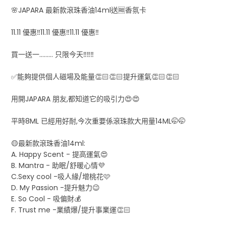
🌸JAPARA 最新款滾珠香油14ml送🆓香氛卡
11.11 優惠‼️11.11 優惠‼️11.11 優惠‼️
買一送一......... 只限今天‼️‼️‼️
✅能夠提供個人磁場及能量👏🏻👏🏻提升運氣👏🏻👏🏻
用開JAPARA 朋友,都知道它的吸引力😍😍
平時8ML 已經用好耐,今次重要係滾珠款大用量14ML🤭🤭
🟡最新款滾珠香油14ml:
A. Happy Scent - 提高運氣😍
B. Mantra - 助眠/舒暖心情💜
C.Sexy cool -吸人緣/增桃花🩷
D. My Passion -提升魅力😉
E. So Cool - 吸偏財💰
F. Trust me -業績爆/提升事業運👏🏻