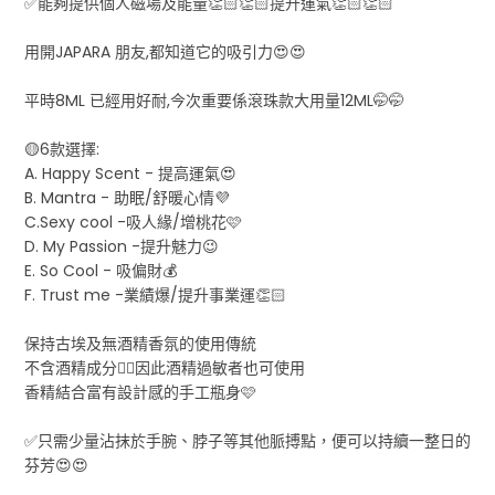
✅能夠提供個人磁場及能量👏🏻👏🏻提升運氣👏🏻👏🏻
用開JAPARA 朋友,都知道它的吸引力😍😍
平時8ML 已經用好耐,今次重要係滾珠款大用量12ML🤭🤭
🟡6款選擇:
A. Happy Scent - 提高運氣😍
B. Mantra - 助眠/舒暖心情💜
C.Sexy cool -吸人緣/增桃花🩷
D. My Passion -提升魅力😉
E. So Cool - 吸偏財💰
F. Trust me -業績爆/提升事業運👏🏻
保持古埃及無酒精香氛的使用傳統
不含酒精成分👍🏻因此酒精過敏者也可使用
香精結合富有設計感的手工瓶身🩷
✅只需少量沾抹於手腕、脖子等其他脈搏點，便可以持續一整日的
芬芳😍😍