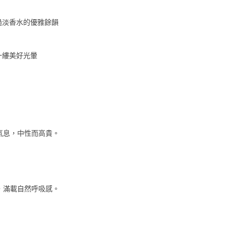
過淡香水的優雅餘韻
一縷美好光暈
氣息，中性而高貴。
，滿載自然呼吸感。