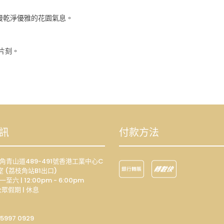
漫乾淨優雅的花園氣息。
片刻。
訊
付款方法
荔枝角青山道489-491號香港工業中心C
室 (荔枝角站B1出口)
一至六 | 12:00pm - 6:00pm
眾假期 | 休息
 5997 0929