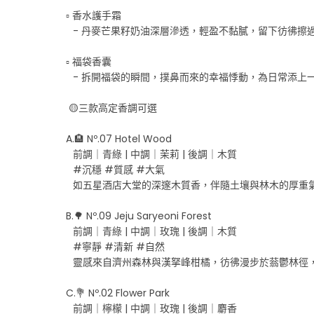
▫️ 香水護手霜
⠀- 丹麥芒果籽奶油深層滲透，輕盈不黏膩，留下彷彿擦
▫️ 福袋香囊
⠀- 拆開福袋的瞬間，撲鼻而來的幸福悸動，為日常添上
🟡三款高定香調可選
A.🏨 Nº.07 Hotel Wood
⠀前調｜青綠 | 中調｜茉莉 | 後調｜木質
⠀#沉穩 #質感 #大氣
⠀如五星酒店大堂的深邃木質香，伴隨土壤與林木的厚重
B.🌳 Nº.09 Jeju Saryeoni Forest
⠀前調｜青綠 | 中調｜玫瑰 | 後調｜木質
⠀#寧靜 #清新 #自然
⠀靈感來自濟州森林與漢拏峰柑橘，彷彿漫步於蓊鬱林徑
C.💐 Nº.02 Flower Park
⠀前調｜檸檬 | 中調｜玫瑰 | 後調｜麝香