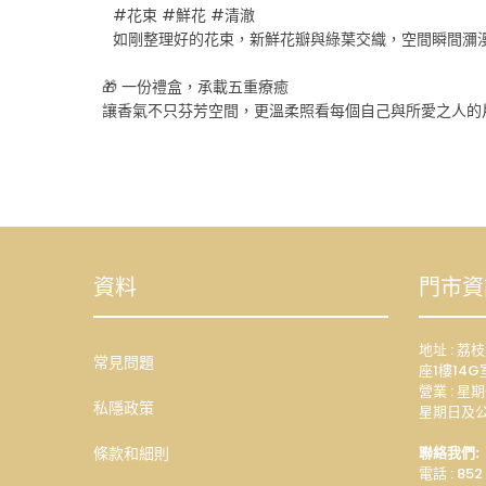
⠀#花束 #鮮花 #清澈
⠀如剛整理好的花束，新鮮花瓣與綠葉交織，空間瞬間瀰
🎁 一份禮盒，承載五重療癒
讓香氣不只芬芳空間，更溫柔照看每個自己與所愛之人的
資料
門市資
地址 : 
常見問題
座1樓14G
營業 : 星期
私隱政策
星期日及公
條款和細則
聯絡我們:
電話 : 852