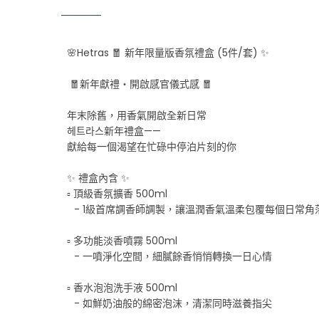
🌸Hetras 🧧 新年限量版香氛禮盒 (5件/套) ✨
🧧新年獻禮・開啟感官儀式感 🧧
年末除舊，用香氣開啟全新日常
헤트라스新年禮盒——
獻給每一個渴望在忙碌中停泊片刻的你
✨ 禮盒內含 ✨
▫️ 頂級香氛擴香 500ml
⠀- 1級首席調香師調製，讓溫潤香氣溫柔包覆每個日常角
▫️ 多功能淡香噴霧 500ml
⠀- 一噴淨化空間，細膩餘香悄悄轉換一日心情
▫️ 香水泡泡洗手液 500ml
⠀- 如鮮奶油般的綿密泡沫，清潔同時滋養指尖