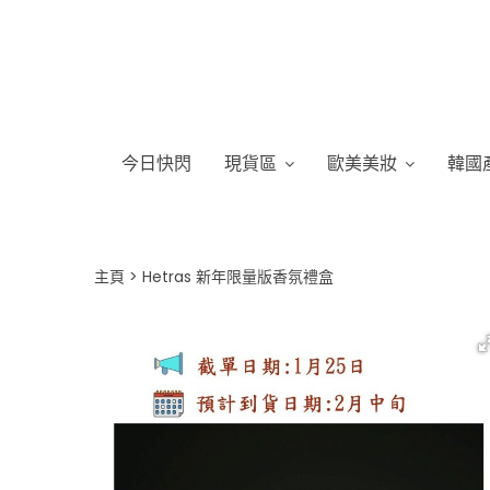
今日快閃
現貨區
歐美美妝
韓國
主頁
Hetras 新年限量版香氛禮盒