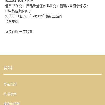
10,000mAh 大容量
僅重 169 克： 產品重量僅有 169 克，體積非常細小輕巧。
1. 🔢 智能數位顯示
2. 🇯🇵 「匠心」(Takumi) 級精工品質
頂級規格
香港行貨 一年保養
資料
常見問題
私隱政策
條款和細則